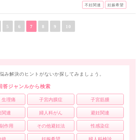
不妊関連
妊娠希望
5
6
7
8
9
10
悩み解決のヒントがないか探してみましょう。
回答ジャンルから検索
・生理痛
子宮内膜症
子宮筋腫
妊関連
婦人科がん
避妊関連
副作用
その他避妊法
性感染症
中絶
妊娠希望
婦人科検診