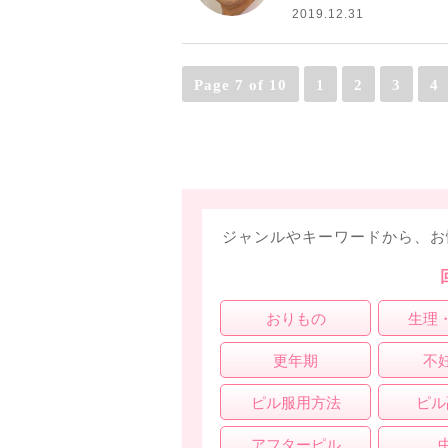
2019.12.31
Page 7 of 10
1
2
3
4
ジャンルやキーワードから、お
おりもの
生理
更年期
不
ピル服用方法
ピル
アフターピル