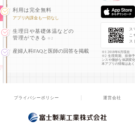
利用は完全無料
アプリ内課金も一切なし
ス
生理日や基礎体温などの
こ
管理ができる
※2
ス
産婦人科FAQと医師の回答を掲載
※1 2018年6月現在
※2 生理周期、排卵
ンスや微妙な体調変
本アプリの情報はあく
プライバシーポリシー
運営会社