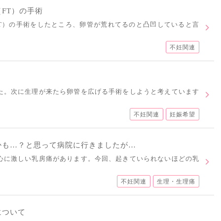
FT）の手術
T）の手術をしたところ、卵管が荒れてるのと凸凹していると言
不妊関連
た。次に生理が来たら卵管を広げる手術をしようと考えています
不妊関連
妊娠希望
かも…？と思って病院に行きましたが…
心に激しい乳房痛があります。今回、起きていられないほどの乳
不妊関連
生理・生理痛
について