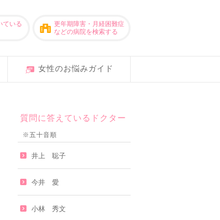
いている
更年期障害・月経困難症
などの病院を検索する
女性のお悩みガイド
質問に答えているドクター
※五十音順
井上 聡子
今井 愛
小林 秀文