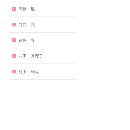
高橋 敬一
谷口 武
蓮尾 豊
八田 真理子
村上 雄太