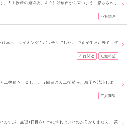
は、人工授精の施術後、すぐに診察台から立つように指示されま
不妊関連
回は本当にタイミングもバッチリでした。 ですが生理が来て、何
不妊関連
妊娠希望
て
ど人工授精をしました。 2回目の人工授精時、精子を洗浄しまし
不妊関連
いますが、生理1日目をいつにすればいいのか分かりません。 茶