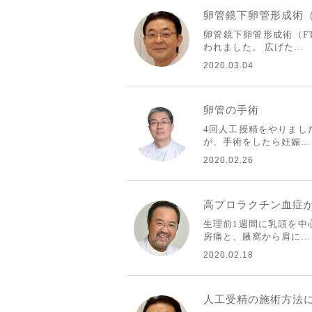
卵管鏡下卵管形成術（
卵管鏡下卵管形成術（F
われました。 広げた…
2020.03.04
卵管の手術
4回人工授精をやりまし
が、手術をしたら妊娠…
2020.02.26
高プロラクチン血症
生理前1週間に乳頭を中
房痛と、腋窩から肩に…
2020.02.18
人工受精の施術方法