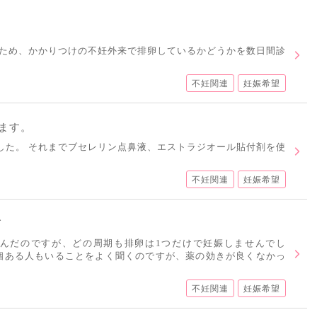
ため、かかりつけの不妊外来で排卵しているかどうかを数日間診
不妊関連
妊娠希望
ます。
でした。 それまでブセレリン点鼻液、エストラジオール貼付剤を使
不妊関連
妊娠希望
て
飲んだのですが、どの周期も排卵は1つだけで妊娠しませんでし
3個ある人もいることをよく聞くのですが、薬の効きが良くなかっ
不妊関連
妊娠希望