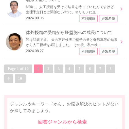
8/20に、人工授精を受けて結果を待っていたんですけど、
生理予定日とは関係ない9/5に、オリモノに血…
2024.09.05
不妊関連
妊娠希望
体外授精の受精から胚盤胞への成長について
私は32歳です。 夫の不妊検査で精子の量と奇形率等の結果
から人工授精を4回しました。 その後、私の検…
2024.08.27
不妊関連
妊娠希望
Page 1 of 10
1
2
3
4
5
6
7
8
9
10
ジャンルやキーワードから、お悩み解決のヒントがない
か探してみましょう。
回答ジャンルから検索