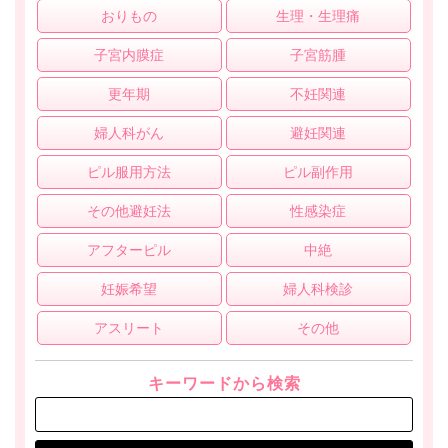
おりもの
生理・生理痛
子宮内膜症
子宮筋腫
更年期
不妊関連
婦人科がん
避妊関連
ピル服用方法
ピル副作用
その他避妊法
性感染症
アフターピル
中絶
妊娠希望
婦人科検診
アスリート
その他
キーワードから検索