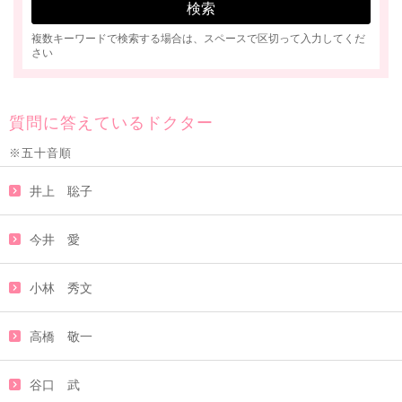
複数キーワードで検索する場合は、スペースで区切って入力してくだ
さい
質問に答えているドクター
※五十音順
井上 聡子
今井 愛
小林 秀文
高橋 敬一
谷口 武