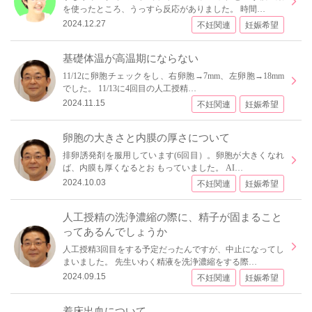
を使ったところ、うっすら反応がありました。 時間…
2024.12.27
不妊関連
妊娠希望
基礎体温が高温期にならない
11/12に卵胞チェックをし、右卵胞→7mm、左卵胞→18mm
でした。 11/13に4回目の人工授精…
2024.11.15
不妊関連
妊娠希望
卵胞の大きさと内膜の厚さについて
排卵誘発剤を服用しています(6回目）。卵胞が大きくなれ
ば、内膜も厚くなるとお もっていました。 AI…
2024.10.03
不妊関連
妊娠希望
人工授精の洗浄濃縮の際に、精子が固まること
ってあるんでしょうか
人工授精3回目をする予定だったんですが、中止になってし
まいました。 先生いわく精液を洗浄濃縮をする際…
2024.09.15
不妊関連
妊娠希望
着床出血について