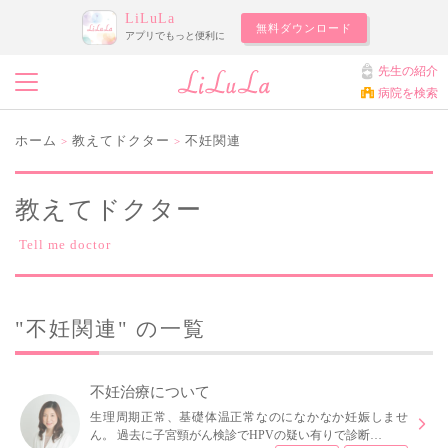
LiLuLa
無料ダウンロード
アプリでもっと便利に
先生の紹介
病院を検索
ホーム
教えてドクター
不妊関連
>
>
教えてドクター
Tell me doctor
"不妊関連" の一覧
不妊治療について
生理周期正常、基礎体温正常なのになかなか妊娠しませ
ん。 過去に子宮頸がん検診でHPVの疑い有りで診断…