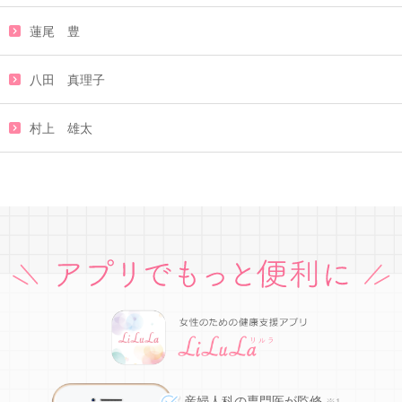
蓮尾 豊
八田 真理子
村上 雄太
産婦人科の専門医が監修
※1