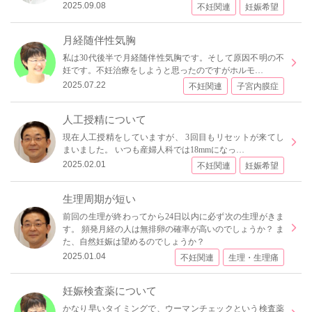
2025.09.08
不妊関連
妊娠希望
月経随伴性気胸
私は30代後半で月経随伴性気胸です。そして原因不明の不
妊です。不妊治療をしようと思ったのですがホルモ…
2025.07.22
不妊関連
子宮内膜症
人工授精について
現在人工授精をしていますが、 3回目もリセットが来てし
まいました。 いつも産婦人科では18mmになっ…
2025.02.01
不妊関連
妊娠希望
生理周期が短い
前回の生理が終わってから24日以内に必ず次の生理がきま
す。 頻発月経の人は無排卵の確率が高いのでしょうか？ ま
た、自然妊娠は望めるのでしょうか？
2025.01.04
不妊関連
生理・生理痛
妊娠検査薬について
かなり早いタイミングで、ウーマンチェックという検査薬