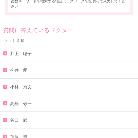
複数キーワードで検索する場合は、スペースで区切って入力してくだ
さい
質問に答えているドクター
※五十音順
井上 聡子
今井 愛
小林 秀文
高橋 敬一
谷口 武
蓮尾 豊