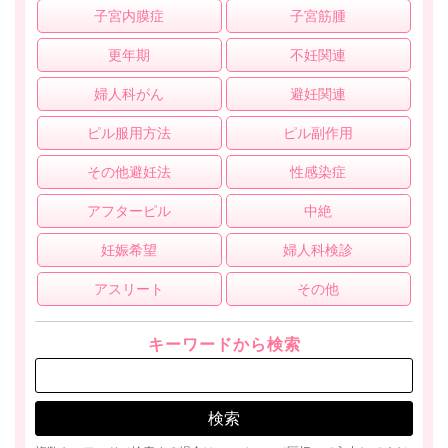
子宮内膜症
子宮筋腫
更年期
不妊関連
婦人科がん
避妊関連
ピル服用方法
ピル副作用
その他避妊法
性感染症
アフターピル
中絶
妊娠希望
婦人科検診
アスリート
その他
キーワードから検索