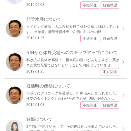
2019.02.08
不妊関連
妊娠希望
卵管水腫について
タイミング療法、人工授精を経て体外受精に挑戦していま
す。 半年前に卵管造影検査で左側に3～4cmの卵…
2019.01.26
不妊関連
妊娠希望
AIHから体外受精へのステップアップについて
私は抗核抗体が高値で、橋本病の疑いがありますが、薬は
まだ飲む段階ではないということで内服はしていませ…
2019.01.25
不妊関連
妊活時の便秘について
年明けにクリニックを受診し、排卵済みと言われました。
性交のタイミングも合わせたのですが、酷い便秘のた…
2019.01.08
不妊関連
妊娠希望
妊娠について
2年前に中絶手術をして、その後はピルを飲んでいました。