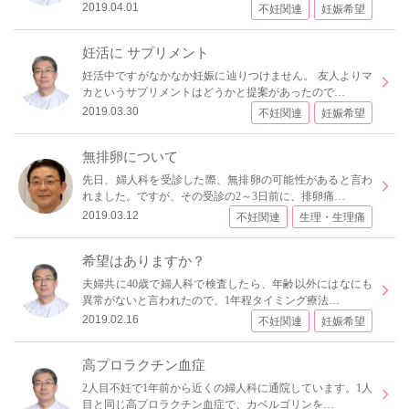
2019.04.01
不妊関連
妊娠希望
妊活に サプリメント
妊活中ですがなかなか妊娠に辿りつけません。 友人よりマ
カというサプリメントはどうかと提案があったので…
2019.03.30
不妊関連
妊娠希望
無排卵について
先日、婦人科を受診した際、無排卵の可能性があると言わ
れました。ですが、その受診の2～3日前に、排卵痛…
2019.03.12
不妊関連
生理・生理痛
希望はありますか？
夫婦共に40歳で婦人科で検査したら、年齢以外にはなにも
異常がないと言われたので、1年程タイミング療法…
2019.02.16
不妊関連
妊娠希望
高プロラクチン血症
2人目不妊で1年前から近くの婦人科に通院しています。1人
目と同じ高プロラクチン血症で、カベルゴリンを…