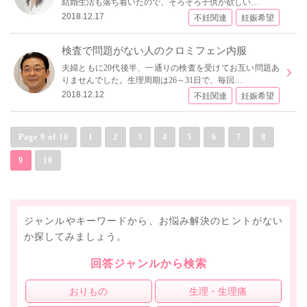
結婚生活も落ち着いたので、そろそろ子供が欲しい…
2018.12.17
不妊関連
妊娠希望
検査で問題がない人のクロミフェン内服
夫婦ともに20代後半、一通りの検査を受けてお互い問題あ
りませんでした。生理周期は26～31日で、毎回…
2018.12.12
不妊関連
妊娠希望
Page 9 of 10
1
2
3
4
5
6
7
8
9
10
ジャンルやキーワードから、お悩み解決のヒントがない
か探してみましょう。
回答ジャンルから検索
おりもの
生理・生理痛