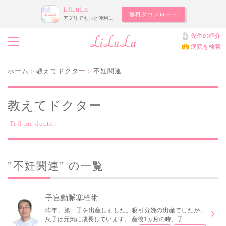
LiLuLa
無料ダウンロード
アプリでもっと便利に
先生の紹介
病院を検索
ホーム
教えてドクター
不妊関連
>
>
教えてドクター
Tell me doctor
"不妊関連" の一覧
子宮動脈塞栓術
昨年、第一子を出産しました。吸引分娩の出産でしたが、
息子は元気に成長しています。 産後1ヵ月の時、子…