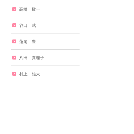
高橋 敬一
谷口 武
蓮尾 豊
八田 真理子
村上 雄太