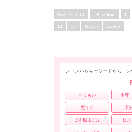
Page 4 of 22
‹ Previous
1
12
13
Next ›
Last »
ジャンルやキーワードから、お
おりもの
生理
更年期
不
ピル服用方法
ピル