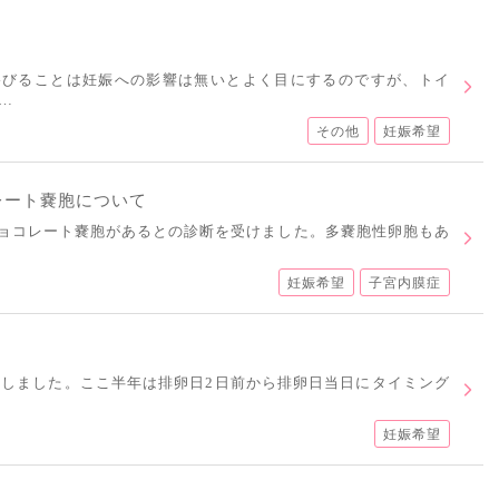
浴びることは妊娠への影響は無いとよく目にするのですが、トイ
…
その他
妊娠希望
レート嚢胞について
チョコレート嚢胞があるとの診断を受けました。多嚢胞性卵胞もあ
妊娠希望
子宮内膜症
始しました。ここ半年は排卵日2日前から排卵日当日にタイミング
妊娠希望