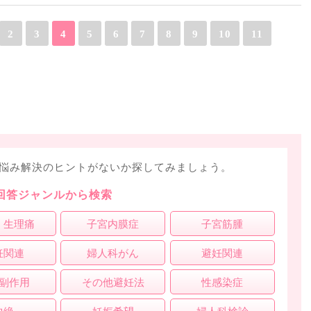
2
3
4
5
6
7
8
9
10
11
悩み解決のヒントがないか探してみましょう。
回答ジャンルから検索
・生理痛
子宮内膜症
子宮筋腫
妊関連
婦人科がん
避妊関連
副作用
その他避妊法
性感染症