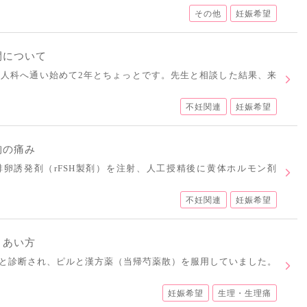
その他
妊娠希望
間について
婦人科へ通い始めて2年とちょっとです。先生と相談した結果、来
不妊関連
妊娠希望
胸の痛み
卵誘発剤（rFSH製剤）を注射、人工授精後に黄体ホルモン剤
不妊関連
妊娠希望
きあい方
と診断され、ピルと漢方薬（当帰芍薬散）を服用していました。
妊娠希望
生理・生理痛