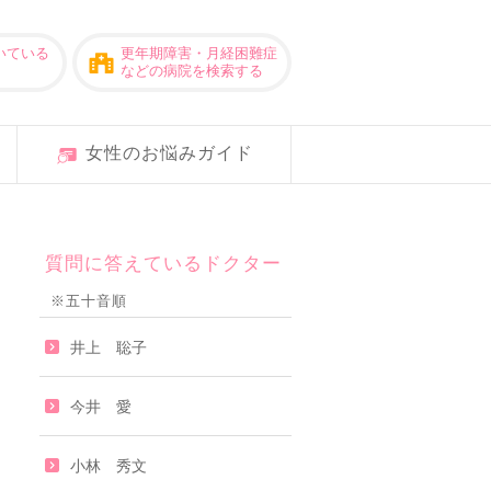
いている
更年期障害・月経困難症
などの病院を検索する
女性のお悩みガイド
質問に答えているドクター
※五十音順
井上 聡子
今井 愛
小林 秀文