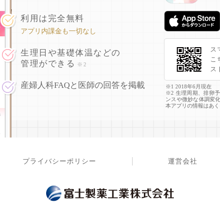
利用は完全無料
アプリ内課金も一切なし
ス
生理日や基礎体温などの
こ
管理ができる
※2
ス
産婦人科FAQと医師の回答を掲載
※1 2018年6月現在
※2 生理周期、排卵
ンスや微妙な体調変
本アプリの情報はあく
プライバシーポリシー
運営会社