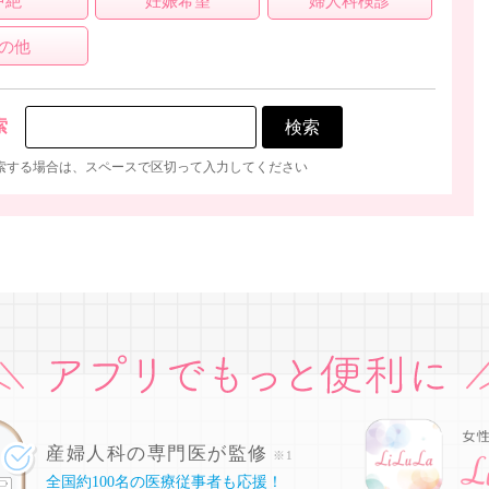
中絶
妊娠希望
婦人科検診
の他
索
索する場合は、スペースで区切って入力してください
産婦人科の専門医が監修
※1
全国約100名の医療従事者も応援！