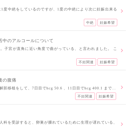
前に1度中絶をしているのですが、1度の中絶により次に妊娠出来る
中絶
妊娠希望
活中のアルコールについて
。子宮が直角に近い角度で曲がっている、と言われました。 こ
不妊関連
妊娠希望
後の腹痛
植をして、7日目でhcg 50.6 、11日目でhcg 400.1 まで…
不妊関連
妊娠希望
人科を受診すると、卵巣が腫れているために生理が遅れている、