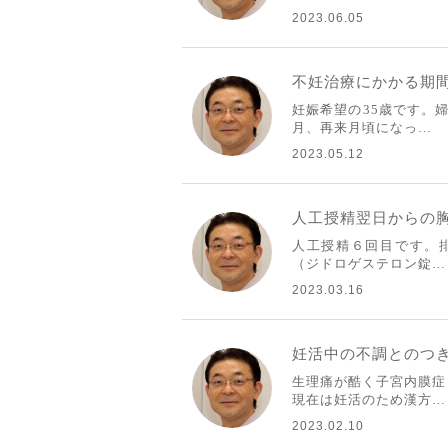
2023.06.05
不妊治療にかかる期
妊娠希望の35歳です。
月、再来月頃になっ…
2023.05.12
人工授精翌日からの
人工授精６回目です。排
（ジドロゲステロン錠…
2023.03.16
妊活中の不調とのつ
生理痛が酷く子宮内膜症
現在は妊活のため漢方…
2023.02.10