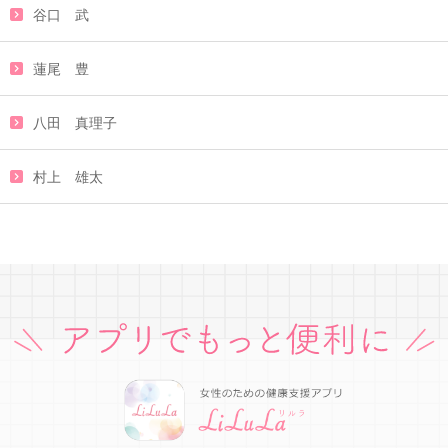
谷口 武
蓮尾 豊
八田 真理子
村上 雄太