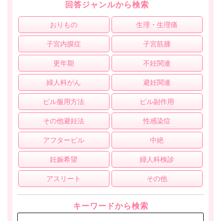
回答ジャンルから検索
おりもの
生理・生理痛
子宮内膜症
子宮筋腫
更年期
不妊関連
婦人科がん
避妊関連
ピル服用方法
ピル副作用
その他避妊法
性感染症
アフターピル
中絶
妊娠希望
婦人科検診
アスリート
その他
キーワードから検索