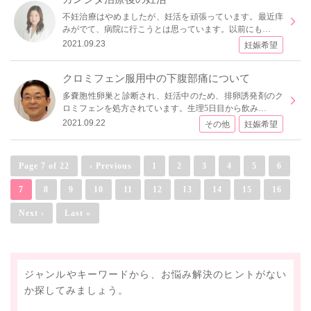
不妊治療はやめましたが、妊活を頑張っています。最近痒
みがでて、病院に行こうとは思っています。以前にも…
2021.09.23
妊娠希望
クロミフェン服用中の下腹部痛について
多嚢胞性卵巣と診断され、妊活中のため、排卵誘発剤のク
ロミフェンを処方されています。生理5日目から飲み…
2021.09.22
その他
妊娠希望
Page 7 of 22
‹ Previous
1
2
3
4
5
6
7
8
9
10
11
12
13
14
15
16
Next ›
Last »
ジャンルやキーワードから、お悩み解決のヒントがない
か探してみましょう。