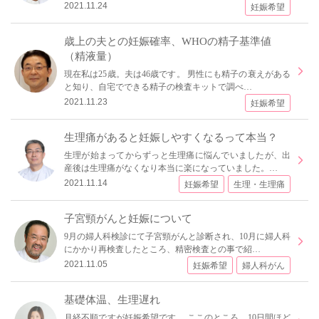
2021.11.24
妊娠希望
歳上の夫との妊娠確率、WHOの精子基準値
（精液量）
現在私は25歳。夫は46歳です。 男性にも精子の衰えがある
と知り、自宅でできる精子の検査キットで調べ…
2021.11.23
妊娠希望
生理痛があると妊娠しやすくなるって本当？
生理が始まってからずっと生理痛に悩んでいましたが、出
産後は生理痛がなくなり本当に楽になっていました。…
2021.11.14
妊娠希望
生理・生理痛
子宮頸がんと妊娠について
9月の婦人科検診にて子宮頸がんと診断され、10月に婦人科
にかかり再検査したところ、精密検査との事で紹…
2021.11.05
妊娠希望
婦人科がん
基礎体温、生理遅れ
月経不順ですが妊娠希望です。 ここのところ、10日間ほど