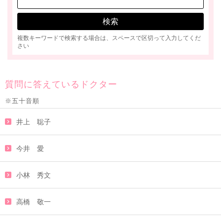
複数キーワードで検索する場合は、スペースで区切って入力してくだ
さい
質問に答えているドクター
※五十音順
井上 聡子
今井 愛
小林 秀文
高橋 敬一