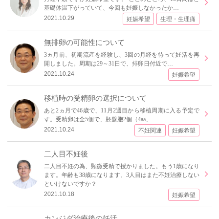
基礎体温下がっていて、今回も妊娠しなかったか…
2021.10.29
妊娠希望
生理・生理痛
無排卵の可能性について
3ヵ月前、初期流産を経験し、3回の月経を待って妊活を再
開しました。周期は29～31日で、排卵日付近で…
2021.10.24
妊娠希望
移植時の受精卵の選択について
あと2ヵ月で46歳で、11月2週目から移植周期に入る予定で
す。受精卵は全5個で、胚盤胞2個（4aa、…
2021.10.24
不妊関連
妊娠希望
二人目不妊後
二人目不妊の為、顕微受精で授かりました。もう1歳になり
ます。年齢も38歳になります。3人目はまた不妊治療しない
といけないですか？
2021.10.18
妊娠希望
カンジダ治療後の妊活