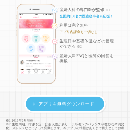
産婦人科の専門医が監修
※1
全国約100名の医療従事者も応援！
利用は完全無料
アプリ内課金も一切なし
生理日や基礎体温などの
管理
ができる
※2
産婦人科FAQと医師の回答を
掲載
アプリを無料ダウンロード
※1 2018年6月現在
※2 生理周期、排卵予定日は個人差があり、ホルモンのバランスや微妙な体調変
化、ストレスなどによって変動します。本アプリの情報はあくまで目安としてお考