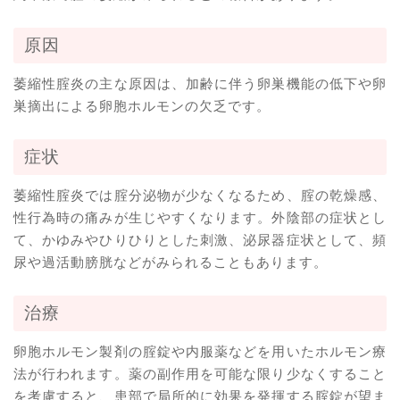
原因
萎縮性腟炎の主な原因は、加齢に伴う卵巣機能の低下や卵
巣摘出による卵胞ホルモンの欠乏です。
症状
萎縮性腟炎では腟分泌物が少なくなるため、腟の乾燥感、
性行為時の痛みが生じやすくなります。外陰部の症状とし
て、かゆみやひりひりとした刺激、泌尿器症状として、頻
尿や過活動膀胱などがみられることもあります。
治療
卵胞ホルモン製剤の腟錠や内服薬などを用いたホルモン療
法が行われます。薬の副作用を可能な限り少なくすること
を考慮すると、患部で局所的に効果を発揮する腟錠が望ま