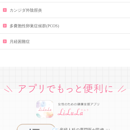
カンジダ外陰腟炎
多嚢胞性卵巣症候群(PCOS)
月経困難症
産婦人科の専門医が監修
※1