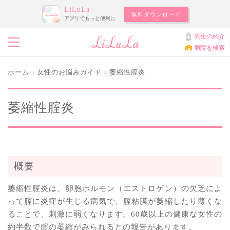
LiLuLa
無料ダウンロード
アプリでもっと便利に
先生の紹介
病院を検索
ホーム
女性のお悩みガイド
萎縮性腟炎
>
>
萎縮性腟炎
概要
萎縮性腟炎は、卵胞ホルモン（エストロゲン）の欠乏によ
って腟に炎症が生じる病気で、腟粘膜が萎縮したり薄くな
ることで、刺激に弱くなります。60歳以上の健康な女性の
約半数で腟の萎縮がみられるとの報告があります。