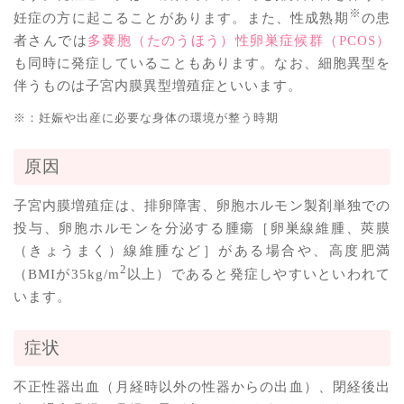
※
妊症の方に起こることがあります。また、性成熟期
の患
者さんでは
多嚢胞（たのうほう）性卵巣症候群（PCOS）
も同時に発症していることもあります。なお、細胞異型を
伴うものは子宮内膜異型増殖症といいます。
※：妊娠や出産に必要な身体の環境が整う時期
原因
子宮内膜増殖症は、排卵障害、卵胞ホルモン製剤単独での
投与、卵胞ホルモンを分泌する腫瘍［卵巣線維腫、莢膜
（きょうまく）線維腫など］がある場合や、高度肥満
2
（BMIが35kg/m
以上）であると発症しやすいといわれて
います。
症状
不正性器出血（月経時以外の性器からの出血）、閉経後出