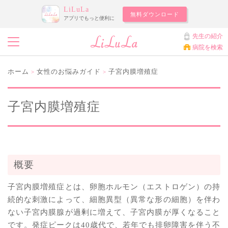
LiLuLa
無料ダウンロード
アプリでもっと便利に
先生の紹介
病院を検索
ホーム
女性のお悩みガイド
子宮内膜増殖症
>
>
子宮内膜増殖症
概要
子宮内膜増殖症とは、卵胞ホルモン（エストロゲン）の持
続的な刺激によって、細胞異型（異常な形の細胞）を伴わ
ない子宮内膜腺が過剰に増えて、子宮内膜が厚くなること
です。発症ピークは40歳代で、若年でも排卵障害を伴う不