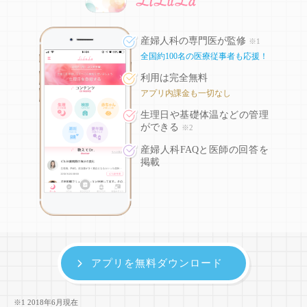
産婦人科の専門医が監修
※1
全国約100名の医療従事者も応援！
利用は完全無料
アプリ内課金も一切なし
生理日や基礎体温などの
管理
ができる
※2
産婦人科FAQと医師の回答を
掲載
アプリを無料ダウンロード
※1 2018年6月現在