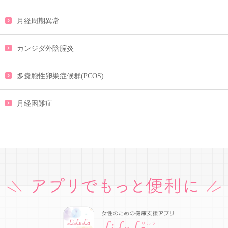
月経周期異常
カンジダ外陰腟炎
多嚢胞性卵巣症候群(PCOS)
月経困難症