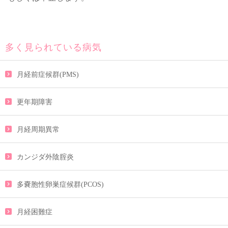
多く見られている病気
月経前症候群(PMS)
更年期障害
月経周期異常
カンジダ外陰腟炎
多嚢胞性卵巣症候群(PCOS)
月経困難症