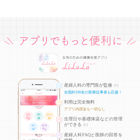
産婦人科の専門医が監修
※1
全国約100名の医療従事者も応援！
利用は完全無料
アプリ内課金も一切なし
生理日や基礎体温などの
管理
ができる
※2
産婦人科FAQと医師の回答を