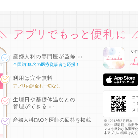
産婦人科の専門医が監修
※1
全国約100名の医療従事者も応援！
利用は完全無料
アプリ内課金も一切なし
ス
生理日や基礎体温などの
こ
管理ができる
※2
ス
産婦人科FAQと医師の回答を掲載
※1 2018年6月現在
※2 生理周期、排卵
ンスや微妙な体調変
本アプリの情報はあく