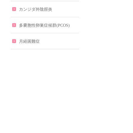
カンジダ外陰腟炎
多嚢胞性卵巣症候群(PCOS)
月経困難症