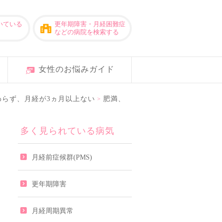
いている
更年期障害・月経困難症
などの病院を検索する
女性のお悩みガイド
らず、月経が3ヵ月以上ない
肥満、
>
多く見られている病気
月経前症候群(PMS)
更年期障害
月経周期異常