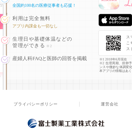
全国約100名の医療従事者も応援！
利用は完全無料
アプリ内課金も一切なし
ス
生理日や基礎体温などの
こ
管理ができる
※2
ス
産婦人科FAQと医師の回答を掲載
※1 2018年6月現在
※2 生理周期、排卵
ンスや微妙な体調変
本アプリの情報はあく
プライバシーポリシー
運営会社