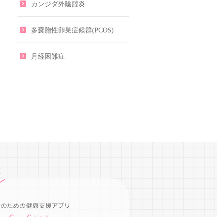
カンジダ外陰腟炎
多嚢胞性卵巣症候群(PCOS)
月経困難症