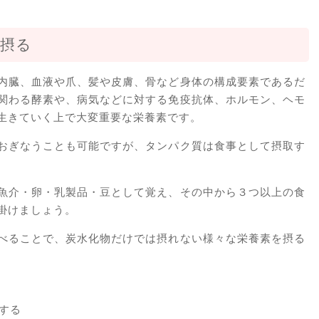
摂る
内臓、血液や爪、髪や皮膚、骨など身体の構成要素であるだ
関わる酵素や、病気などに対する免疫抗体、ホルモン、ヘモ
生きていく上で大変重要な栄養素です。
おぎなうことも可能ですが、タンパク質は食事として摂取す
魚介・卵・乳製品・豆として覚え、その中から３つ以上の食
掛けましょう。
べることで、炭水化物だけでは摂れない様々な栄養素を摂る
する