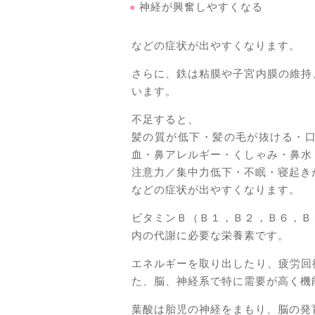
神経が興奮しやすくなる
などの症状が出やすくなります。
さらに、鉄は粘膜や子宮内膜の維持
います。
不足すると、
髪の質が低下・髪の毛が抜ける・
血・鼻アレルギー・くしゃみ・鼻水
注意力／集中力低下・不眠・寝起き
などの症状が出やすくなります。
ビタミンＢ（Ｂ１，Ｂ２，Ｂ６，Ｂ
内の代謝に必要な栄養素です。
エネルギーを取り出したり、疲労回
た、脳、神経系で特に需要が高く機
葉酸は胎児の神経をまもり、脳の発