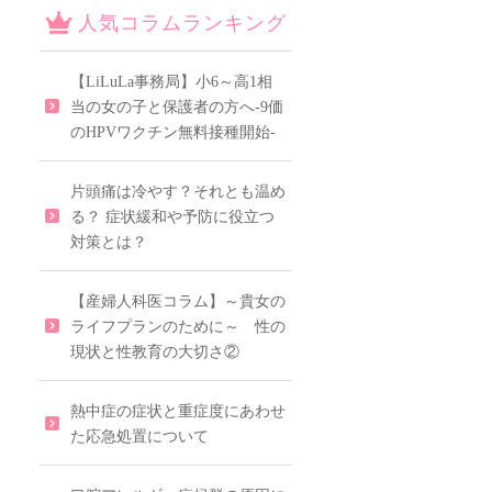
人気コラムランキング
【LiLuLa事務局】小6～高1相
当の女の子と保護者の方へ-9価
のHPVワクチン無料接種開始-
片頭痛は冷やす？それとも温め
る？ 症状緩和や予防に役立つ
対策とは？
【産婦人科医コラム】～貴女の
ライフプランのために～ 性の
現状と性教育の大切さ②
熱中症の症状と重症度にあわせ
た応急処置について