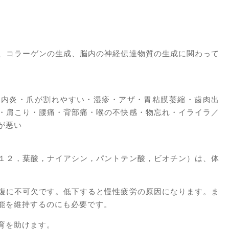
、コラーゲンの生成、脳内の神経伝達物質の生成に関わって
口内炎・爪が割れやすい・湿疹・アザ・胃粘膜萎縮・歯肉出
・肩こり・腰痛・背部痛・喉の不快感・物忘れ・イライラ／
が悪い
１２，葉酸，ナイアシン，パントテン酸，ビオチン）は、体
復に不可欠です。低下すると慢性疲労の原因になります。ま
能を維持するのにも必要です。
育を助けます。