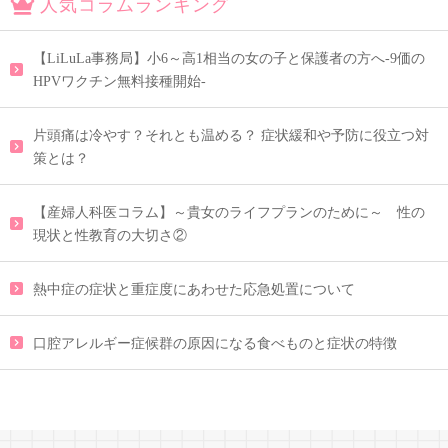
人気コラムランキング
【LiLuLa事務局】小6～高1相当の女の子と保護者の方へ-9価の
HPVワクチン無料接種開始-
片頭痛は冷やす？それとも温める？ 症状緩和や予防に役立つ対
策とは？
【産婦人科医コラム】～貴女のライフプランのために～ 性の
現状と性教育の大切さ②
熱中症の症状と重症度にあわせた応急処置について
口腔アレルギー症候群の原因になる食べものと症状の特徴