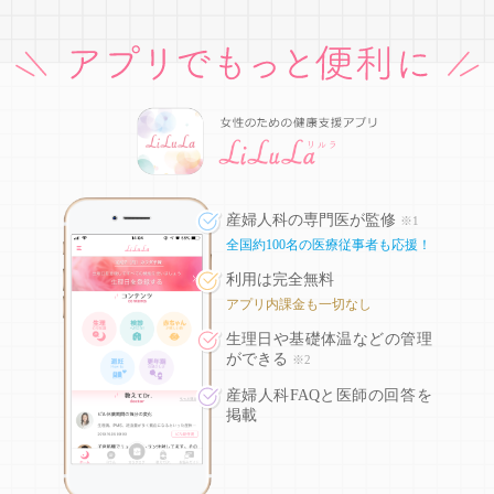
産婦人科の専門医が監修
※1
全国約100名の医療従事者も応援！
利用は完全無料
アプリ内課金も一切なし
生理日や基礎体温などの
管理
ができる
※2
産婦人科FAQと医師の回答を
掲載