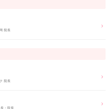
岡 院長
ク 院長
事長・院長