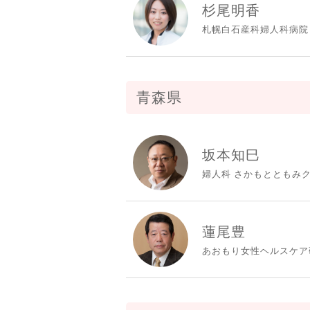
杉尾明香
札幌白石産科婦人科病院
青森県
坂本知巳
婦人科 さかもとともみク
蓮尾豊
あおもり女性ヘルスケア