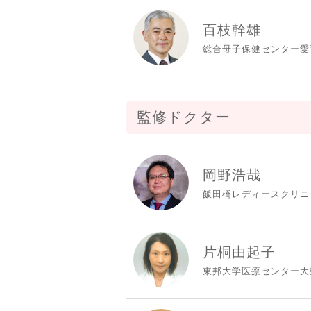
百枝幹雄
総合母子保健センター愛
監修ドクター
岡野浩哉
飯田橋レディースクリニ
片桐由起子
東邦大学医療センター大