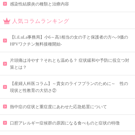
感染性結膜炎の種類と治療内容
人気コラムランキング
【LiLuLa事務局】小6～高1相当の女の子と保護者の方へ-9価の
HPVワクチン無料接種開始-
片頭痛は冷やす？それとも温める？ 症状緩和や予防に役立つ対
策とは？
【産婦人科医コラム】～貴女のライフプランのために～ 性の
現状と性教育の大切さ②
熱中症の症状と重症度にあわせた応急処置について
口腔アレルギー症候群の原因になる食べものと症状の特徴