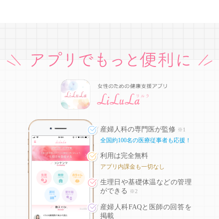
産婦人科の専門医が監修
※1
全国約100名の医療従事者も応援！
利用は完全無料
アプリ内課金も一切なし
生理日や基礎体温などの
管理
ができる
※2
産婦人科FAQと医師の回答を
掲載