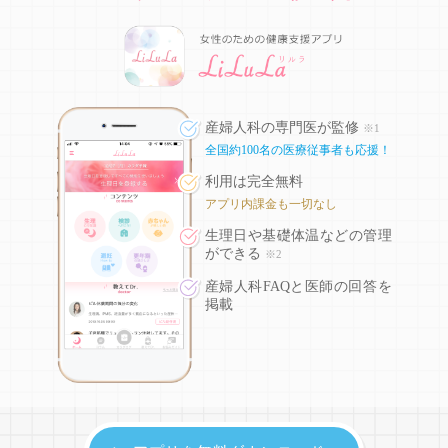
産婦人科の専門医が監修
※1
全国約100名の医療従事者も応援！
利用は完全無料
アプリ内課金も一切なし
生理日や基礎体温などの
管理
ができる
※2
産婦人科FAQと医師の回答を
掲載