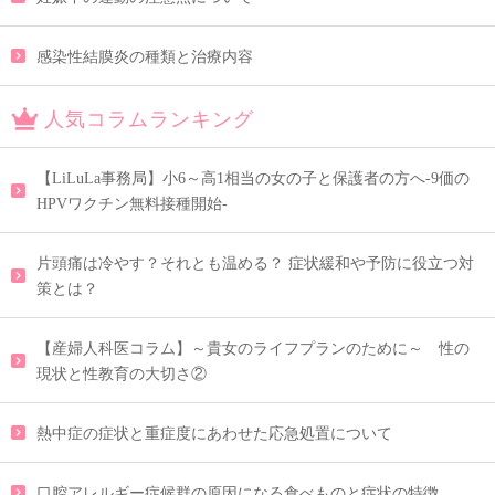
感染性結膜炎の種類と治療内容
人気コラムランキング
【LiLuLa事務局】小6～高1相当の女の子と保護者の方へ-9価の
HPVワクチン無料接種開始-
片頭痛は冷やす？それとも温める？ 症状緩和や予防に役立つ対
策とは？
【産婦人科医コラム】～貴女のライフプランのために～ 性の
現状と性教育の大切さ②
熱中症の症状と重症度にあわせた応急処置について
口腔アレルギー症候群の原因になる食べものと症状の特徴