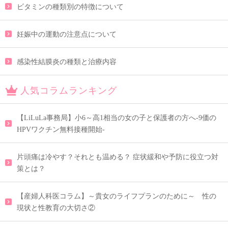
ビタミンの種類別の特徴について
妊娠中の運動の注意点について
感染性結膜炎の種類と治療内容
人気コラムランキング
【LiLuLa事務局】小6～高1相当の女の子と保護者の方へ-9価の
HPVワクチン無料接種開始-
片頭痛は冷やす？それとも温める？ 症状緩和や予防に役立つ対
策とは？
【産婦人科医コラム】～貴女のライフプランのために～ 性の
現状と性教育の大切さ②