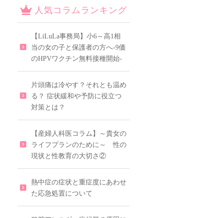
人気コラムランキング
【LiLuLa事務局】小6～高1相
当の女の子と保護者の方へ-9価
のHPVワクチン無料接種開始-
片頭痛は冷やす？それとも温め
る？ 症状緩和や予防に役立つ
対策とは？
【産婦人科医コラム】～貴女の
ライフプランのために～ 性の
現状と性教育の大切さ②
熱中症の症状と重症度にあわせ
た応急処置について