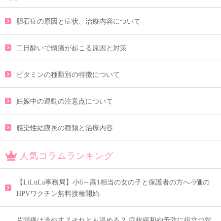
胆石症の原因と症状、治療内容について
二日酔いで頭痛が起こる原因と対策
ビタミンの種類別の特徴について
妊娠中の運動の注意点について
感染性結膜炎の種類と治療内容
人気コラムランキング
【LiLuLa事務局】小6～高1相当の女の子と保護者の方へ-9価の
HPVワクチン無料接種開始-
片頭痛は冷やす？それとも温める？ 症状緩和や予防に役立つ対