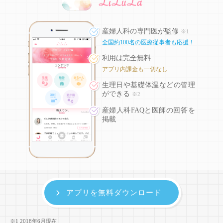
産婦人科の専門医が監修
※1
全国約100名の医療従事者も応援！
利用は完全無料
アプリ内課金も一切なし
生理日や基礎体温などの
管理
ができる
※2
産婦人科FAQと医師の回答を
掲載
アプリを無料ダウンロード
※1 2018年6月現在