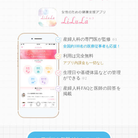
産婦人科の専門医が監修
※1
全国約100名の医療従事者も応援！
利用は完全無料
アプリ内課金も一切なし
生理日や基礎体温などの
管理
ができる
※2
産婦人科FAQと医師の回答を
掲載