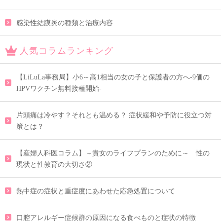
感染性結膜炎の種類と治療内容
人気コラムランキング
【LiLuLa事務局】小6～高1相当の女の子と保護者の方へ-9価の
HPVワクチン無料接種開始-
片頭痛は冷やす？それとも温める？ 症状緩和や予防に役立つ対
策とは？
【産婦人科医コラム】～貴女のライフプランのために～ 性の
現状と性教育の大切さ②
熱中症の症状と重症度にあわせた応急処置について
口腔アレルギー症候群の原因になる食べものと症状の特徴