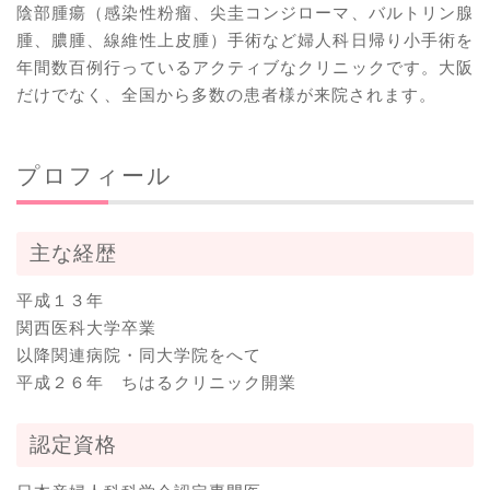
陰部腫瘍（感染性粉瘤、尖圭コンジローマ、バルトリン腺
腫、膿腫、線維性上皮腫）手術など婦人科日帰り小手術を
年間数百例行っているアクティブなクリニックです。大阪
だけでなく、全国から多数の患者様が来院されます。
プロフィール
主な経歴
平成１３年
関西医科大学卒業
以降関連病院・同大学院をへて
平成２６年 ちはるクリニック開業
認定資格