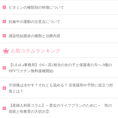
ビタミンの種類別の特徴について
妊娠中の運動の注意点について
感染性結膜炎の種類と治療内容
人気コラムランキング
【LiLuLa事務局】小6～高1相当の女の子と保護者の方へ-9価の
HPVワクチン無料接種開始-
片頭痛は冷やす？それとも温める？ 症状緩和や予防に役立つ対
策とは？
【産婦人科医コラム】～貴女のライフプランのために～ 性の
現状と性教育の大切さ②