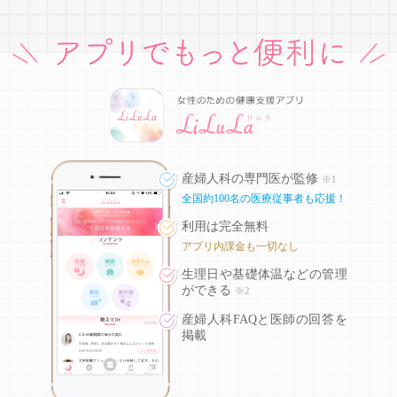
産婦人科の専門医が監修
※1
全国約100名の医療従事者も応援！
利用は完全無料
アプリ内課金も一切なし
生理日や基礎体温などの
管理
ができる
※2
産婦人科FAQと医師の回答を
掲載