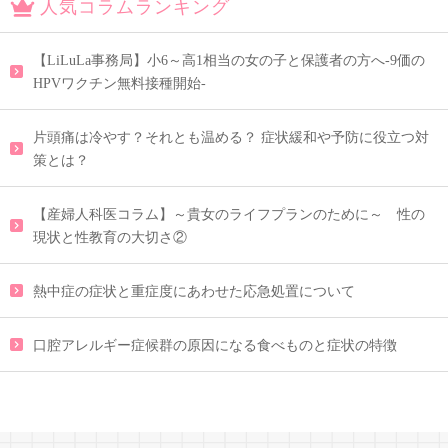
人気コラムランキング
【LiLuLa事務局】小6～高1相当の女の子と保護者の方へ-9価の
HPVワクチン無料接種開始-
片頭痛は冷やす？それとも温める？ 症状緩和や予防に役立つ対
策とは？
【産婦人科医コラム】～貴女のライフプランのために～ 性の
現状と性教育の大切さ②
熱中症の症状と重症度にあわせた応急処置について
口腔アレルギー症候群の原因になる食べものと症状の特徴