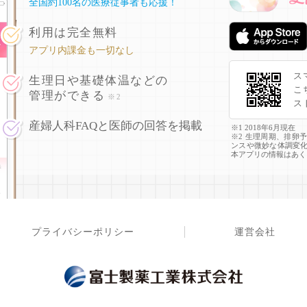
全国約100名の医療従事者も応援！
利用は完全無料
アプリ内課金も一切なし
ス
生理日や基礎体温などの
こ
管理ができる
※2
ス
産婦人科FAQと医師の回答を掲載
※1 2018年6月現在
※2 生理周期、排卵
ンスや微妙な体調変
本アプリの情報はあく
プライバシーポリシー
運営会社