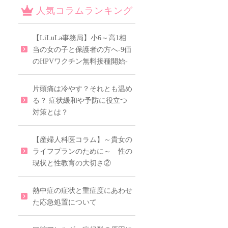
人気コラムランキング
【LiLuLa事務局】小6～高1相
当の女の子と保護者の方へ-9価
のHPVワクチン無料接種開始-
片頭痛は冷やす？それとも温め
る？ 症状緩和や予防に役立つ
対策とは？
【産婦人科医コラム】～貴女の
ライフプランのために～ 性の
現状と性教育の大切さ②
熱中症の症状と重症度にあわせ
た応急処置について