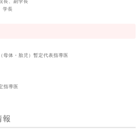
病院長、副学長
 学長
（母体・胎児）暫定代表指導医
定指導医
情報