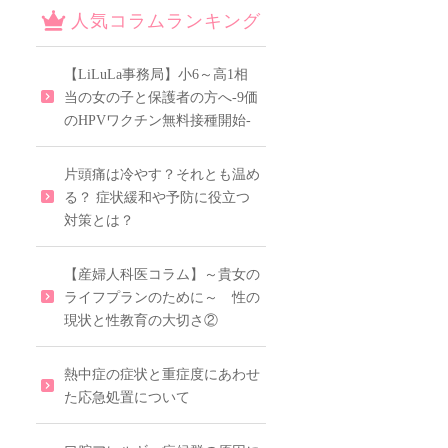
人気コラムランキング
【LiLuLa事務局】小6～高1相
当の女の子と保護者の方へ-9価
のHPVワクチン無料接種開始-
片頭痛は冷やす？それとも温め
る？ 症状緩和や予防に役立つ
対策とは？
【産婦人科医コラム】～貴女の
ライフプランのために～ 性の
現状と性教育の大切さ②
熱中症の症状と重症度にあわせ
た応急処置について