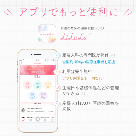
産婦人科の専門医が監修
※1
全国約100名の医療従事者も応援！
利用は完全無料
アプリ内課金も一切なし
生理日や基礎体温などの
管理
ができる
※2
産婦人科FAQと医師の回答を
掲載