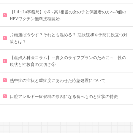
【LiLuLa事務局】小6～高1相当の女の子と保護者の方へ-9価の
HPVワクチン無料接種開始-
片頭痛は冷やす？それとも温める？ 症状緩和や予防に役立つ対
策とは？
【産婦人科医コラム】～貴女のライフプランのために～ 性の
現状と性教育の大切さ②
熱中症の症状と重症度にあわせた応急処置について
口腔アレルギー症候群の原因になる食べものと症状の特徴