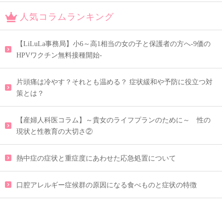
人気コラムランキング
【LiLuLa事務局】小6～高1相当の女の子と保護者の方へ-9価の
HPVワクチン無料接種開始-
片頭痛は冷やす？それとも温める？ 症状緩和や予防に役立つ対
策とは？
【産婦人科医コラム】～貴女のライフプランのために～ 性の
現状と性教育の大切さ②
熱中症の症状と重症度にあわせた応急処置について
口腔アレルギー症候群の原因になる食べものと症状の特徴