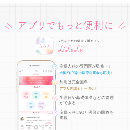
産婦人科の専門医が監修
※1
全国約100名の医療従事者も応援！
利用は完全無料
アプリ内課金も一切なし
生理日や基礎体温などの
管理
ができる
※2
産婦人科FAQと医師の回答を
掲載