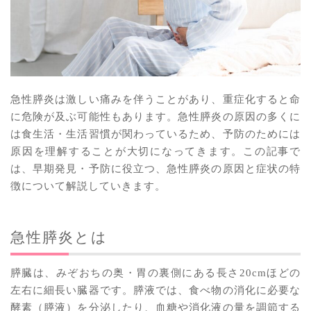
急性膵炎は激しい痛みを伴うことがあり、重症化すると命
に危険が及ぶ可能性もあります。急性膵炎の原因の多くに
は食生活・生活習慣が関わっているため、予防のためには
原因を理解することが大切になってきます。この記事で
は、早期発見・予防に役立つ、急性膵炎の原因と症状の特
徴について解説していきます。
急性膵炎とは
膵臓は、みぞおちの奥・胃の裏側にある長さ20cmほどの
左右に細長い臓器です。膵液では、食べ物の消化に必要な
酵素（膵液）を分泌したり、血糖や消化液の量を調節する