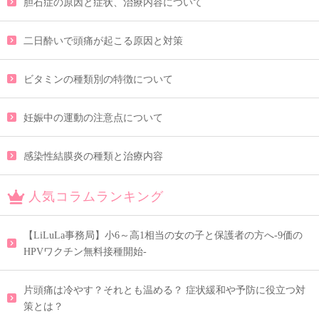
胆石症の原因と症状、治療内容について
二日酔いで頭痛が起こる原因と対策
ビタミンの種類別の特徴について
妊娠中の運動の注意点について
感染性結膜炎の種類と治療内容
人気コラムランキング
【LiLuLa事務局】小6～高1相当の女の子と保護者の方へ-9価の
HPVワクチン無料接種開始-
片頭痛は冷やす？それとも温める？ 症状緩和や予防に役立つ対
策とは？