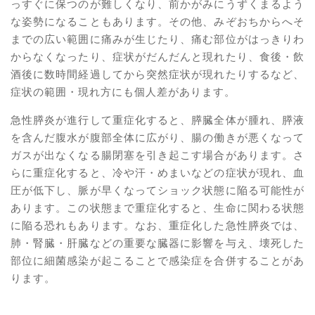
っすぐに保つのが難しくなり、前かがみにうずくまるよう
な姿勢になることもあります。その他、みぞおちからへそ
までの広い範囲に痛みが生じたり、痛む部位がはっきりわ
からなくなったり、症状がだんだんと現れたり、食後・飲
酒後に数時間経過してから突然症状が現れたりするなど、
症状の範囲・現れ方にも個人差があります。
急性膵炎が進行して重症化すると、膵臓全体が腫れ、膵液
を含んだ腹水が腹部全体に広がり、腸の働きが悪くなって
ガスが出なくなる腸閉塞を引き起こす場合があります。さ
らに重症化すると、冷や汗・めまいなどの症状が現れ、血
圧が低下し、脈が早くなってショック状態に陥る可能性が
あります。この状態まで重症化すると、生命に関わる状態
に陥る恐れもあります。なお、重症化した急性膵炎では、
肺・腎臓・肝臓などの重要な臓器に影響を与え、壊死した
部位に細菌感染が起こることで感染症を合併することがあ
ります。