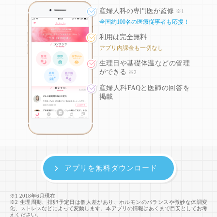
産婦人科の専門医が監修
※1
全国約100名の医療従事者も応援！
利用は完全無料
アプリ内課金も一切なし
生理日や基礎体温などの
管理
ができる
※2
産婦人科FAQと医師の回答を
掲載
アプリを無料ダウンロード
※1 2018年6月現在
※2 生理周期、排卵予定日は個人差があり、ホルモンのバランスや微妙な体調変
化、ストレスなどによって変動します。本アプリの情報はあくまで目安としてお考
えください。