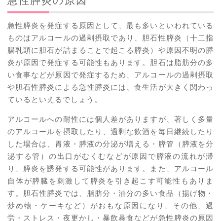
急性膵炎の原因
急性膵炎を発症する原因として、最も多いといわれている
ものはアルコールの過剰摂取であり、胆石性膵炎（十二指
腸乳頭に胆石が詰まることで起こる膵炎）や原因不明の膵
炎が原因で発症する可能性もあります。胆石は脂肪分の多
い食事などが原因で発症するため、アルコールの過剰摂取
や胆石性膵炎による急性膵炎には、食生活が大きく関わっ
ているといえるでしょう。
アルコールへの耐性には個人差がありますが、著しく多量
のアルコールを摂取したり、過剰な飲酒を毎日継続したり
した場合は、胃液・膵液の分泌が増える・膵管（膵液を分
泌する管）の出口がむくむなどが原因で膵液の流れが滞
り、膵炎を誘発する可能性があります。また、アルコール
自体が膵臓を刺激して膵炎を引き起こす可能性もありま
す。胆石性膵炎では、脂肪分・油分の多い食品（揚げ物・
炒め物・ケーキなど）がおもな原因になり、その他、過
労・ストレス・夜更かし・暴飲暴食などが急性膵炎の原因