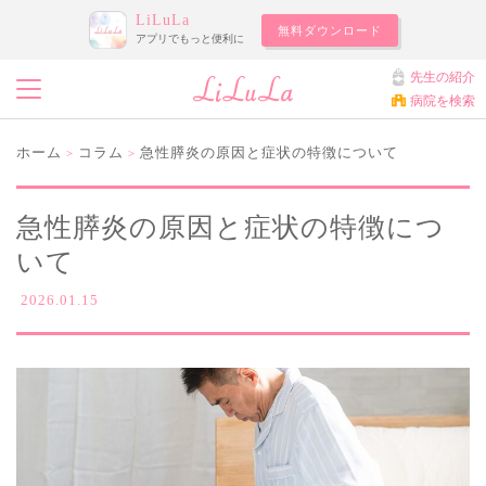
LiLuLa
無料ダウンロード
アプリでもっと便利に
先生の紹介
病院を検索
ホーム
コラム
急性膵炎の原因と症状の特徴について
>
>
急性膵炎の原因と症状の特徴につ
いて
2026.01.15