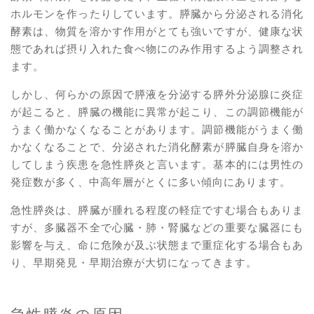
ホルモンを作ったりしています。膵臓から分泌される消化
酵素は、物質を溶かす作用がとても強いですが、健康な状
態であれば摂り入れた食べ物にのみ作用するよう調整され
ます。
しかし、何らかの原因で膵液を分泌する膵外分泌腺に炎症
が起こると、膵臓の機能に異常が起こり、この調節機能が
うまく働かなくなることがあります。調節機能がうまく働
かなくなることで、分泌された消化酵素が膵臓自身を溶か
してしまう疾患を急性膵炎と言います。基本的には男性の
発症数が多く、中高年層がとくに多い傾向にあります。
急性膵炎は、膵臓が腫れる程度の軽症ですむ場合もありま
すが、多臓器不全で心臓・肺・腎臓などの重要な臓器にも
影響を与え、命に危険が及ぶ状態まで重症化する場合もあ
り、早期発見・早期治療が大切になってきます。