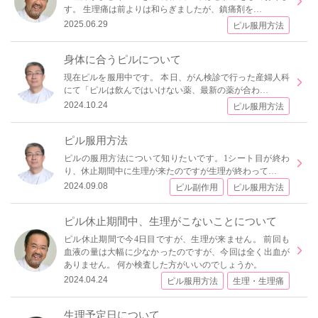
す。 生理痛は前よりは和らぎましたが、鎮痛剤を…
2025.06.29
ピル服用方法
身体に合うピルについて
現在ピルを服用中です。 本日、がん検診で行った産婦人科
にて「ピルは飲んではいけない薬、最新の薬が合わ…
2024.10.24
ピル服用方法
ピル服用方法
ピルの服用方法について知りたいです。1シート目が終わ
り、休止期間中に生理が来たのですが生理が終わって…
2024.09.08
ピル副作用
ピル服用方法
ピル休止期間中、生理がこないことについて
ピル休止期間で今4日目ですが、生理が来ません。 前回も
血液の量は大幅に少なかったのですが、今回は全く出血が
ありません。 何か検査した方がいいのでしょうか。
2024.04.24
ピル服用方法
生理・生理痛
生理予定日について