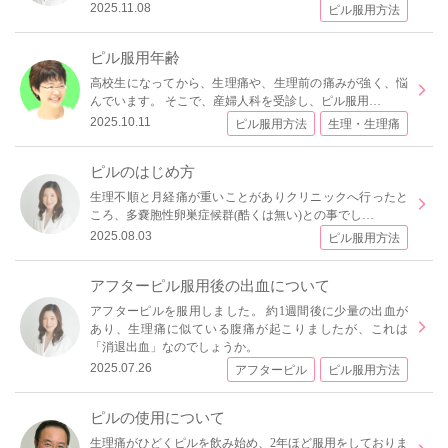
2025.11.08
ピル服用方法
ピル服用年齢
高校生になってから、生理痛や、生理前の痛みが強く、悩
んでいます。 そこで、産婦人科を受診し、ピル服用…
2025.10.11
ピル服用方法
生理・生理痛
ピルのはじめ方
生理不順と月経痛が重いことがありクリニックへ行ったと
ころ、多嚢胞性卵巣症候群(酷くは無い)との事でし…
2025.08.03
ピル服用方法
アフターピル服用後の出血について
アフターピルを服用しました。 約1週間後に少量の出血が
あり、生理痛に似ている腹痛が起こりましたが、これは
「消退出血」なのでしょうか。
2025.07.26
アフターピル
ピル服用方法
ピルの使用について
生理痛がひどくピルを飲み始め、2年ほど服用をしておりま