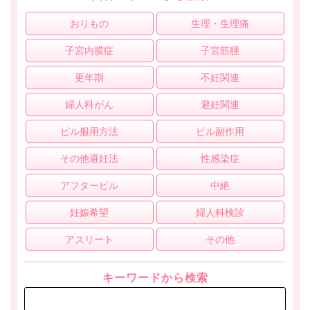
おりもの
生理・生理痛
子宮内膜症
子宮筋腫
更年期
不妊関連
婦人科がん
避妊関連
ピル服用方法
ピル副作用
その他避妊法
性感染症
アフターピル
中絶
妊娠希望
婦人科検診
アスリート
その他
キーワードから検索