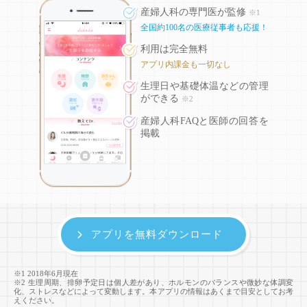
産婦人科の専門医が監修
※1
全国約100名の医療従事者も応援！
利用は完全無料
アプリ内課金も一切なし
生理日や基礎体温などの
管理
ができる
※2
産婦人科FAQと医師の回答を
掲載
アプリを無料ダウンロード
※1 2018年6月現在
※2 生理周期、排卵予定日は個人差があり、ホルモンのバランスや微妙な体調変
化、ストレスなどによって変動します。本アプリの情報はあくまで目安としてお考
えください。