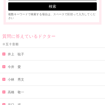
複数キーワードで検索する場合は、スペースで区切って入力してくだ
さい
質問に答えているドクター
※五十音順
井上 聡子
今井 愛
小林 秀文
高橋 敬一
谷口 武