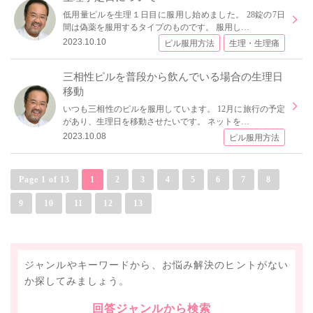
低用量ピルを生理１日目に服用し始めました。 28錠の7日
間は偽薬を服用するタイプのものです。 服用し…
2023.10.10
ピル服用方法
生理・生理痛
三相性ピルを普段から飲んでいる場合の生理日
移動
いつも三相性のピルを服用しています。 12月に旅行の予定
があり、生理日を移動させたいです。 ネットを…
2023.10.08
ピル服用方法
Page 1 of 13
1
2
3
4
5
6
7
8
9
10
11
12
13
ジャンルやキーワードから、お悩み解決のヒントがない
か探してみましょう。
回答ジャンルから検索