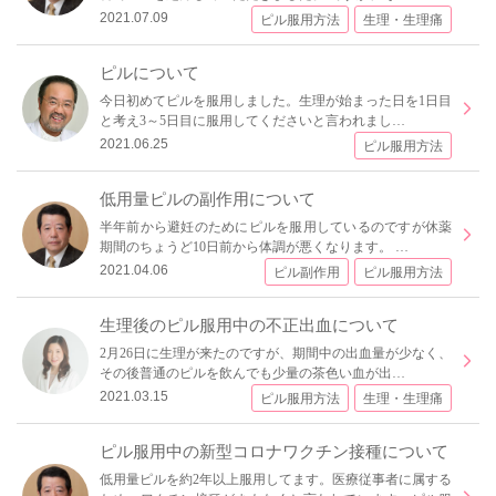
2021.07.09
ピル服用方法
生理・生理痛
ピルについて
今日初めてピルを服用しました。生理が始まった日を1日目
と考え3～5日目に服用してくださいと言われまし…
2021.06.25
ピル服用方法
低用量ピルの副作用について
半年前から避妊のためにピルを服用しているのですが休薬
期間のちょうど10日前から体調が悪くなります。 …
2021.04.06
ピル副作用
ピル服用方法
生理後のピル服用中の不正出血について
2月26日に生理が来たのですが、期間中の出血量が少なく、
その後普通のピルを飲んでも少量の茶色い血が出…
2021.03.15
ピル服用方法
生理・生理痛
ピル服用中の新型コロナワクチン接種について
低用量ピルを約2年以上服用してます。医療従事者に属する