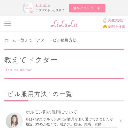
LiLuLa
無料ダウンロード
アプリでもっと便利に
先生の紹介
病院を検索
ホーム
教えてドクター
ピル服用方法
>
>
教えてドクター
Tell me doctor
"ピル服用方法" の一覧
ホルモン剤の服用について
私は47歳でホルモン剤は副作用があり避けてきましたが、
最近はPMSが酷くて、吐き気、腹痛、頭痛、胃痛…