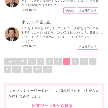
ため、ワクチン接種がまもなくと言われています。ピル服
用でも接種はできますか？
2021.02.26
その他
ピル服用方法
水っぽい不正出血
ピルを1日飲み忘れてしまって、気づいた時にはその日の飲
む時間になっていました。なので2錠飲んだところ、数分後
に水っぽい不正出血がありました。これは大丈夫なのでし
ょうか？
2021.02.25
ピル服用方法
Page 5 of 13
1
2
3
4
5
6
7
8
9
10
11
12
13
ジャンルやキーワードから、お悩み解決のヒントがない
か探してみましょう。
回答ジャンルから検索