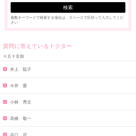
複数キーワードで検索する場合は、スペースで区切って入力してくだ
さい
質問に答えているドクター
※五十音順
井上 聡子
今井 愛
小林 秀文
高橋 敬一
谷口 武