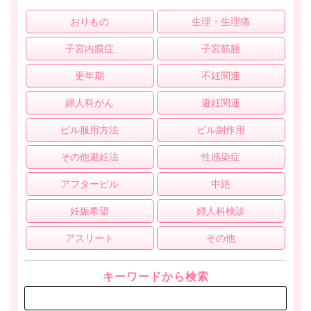
おりもの
生理・生理痛
子宮内膜症
子宮筋腫
更年期
不妊関連
婦人科がん
避妊関連
ピル服用方法
ピル副作用
その他避妊法
性感染症
アフターピル
中絶
妊娠希望
婦人科検診
アスリート
その他
キーワードから検索