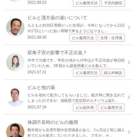
2021.09.23
ピル服用方法
子宮内膜症
ピルと漢方薬の違いについて
もともと約30日周期だった生理が、今年になってから22日
や27日といった短い周期で来るようになりまし…
2021.08.30
ピル服用方法
生理・生理痛
双角子宮の影響で不正出血？
今年で32歳です。学生の頃から10年ほど不正出血が毎日続
いていたため、3年前から超低用量ピルを飲んで…
2021.07.21
ピル服用方法
婦人科検診
ピルと他の薬
ピルを初めて処方してもらいました。処方時に聞き忘れて
しまったのですが、他医院で安定剤のエチゾラム錠0…
2021.07.16
ピル副作用
ピル服用方法
体調不良時のピルの服用
数年前から生理不順や生理過多があり、3ヵ月ほど前に婦人
科でピルを処方していただきました。 ですが、そ…