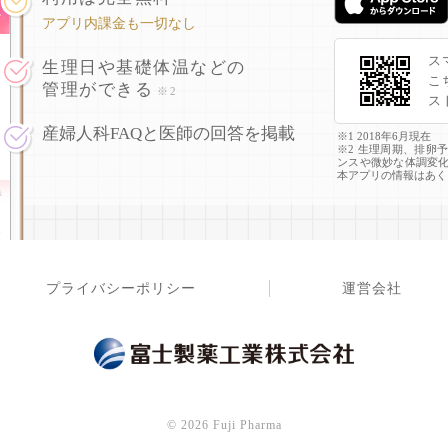
アプリ内課金も一切なし
ス
生理日や基礎体温などの
こ
管理ができる
※2
ス
産婦人科FAQと医師の回答を掲載
※1 2018年6月現在
※2 生理周期、排卵
ンスや微妙な体調変
本アプリの情報はあく
プライバシーポリシー
運営会社
©
2026 Fuji Pharma