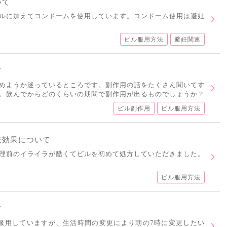
いて
ルに加えてコンドームを使用しています。コンドーム使用は避妊
ピル服用方法
避妊関連
て
めようか迷っているところです。副作用の話をたくさん聞いてす
。飲んでからどのくらいの期間で副作用が出るものでしょうか？
ピル副作用
ピル服用方法
妊効果について
理前のイライラが酷くてピルを初めて処方していただきました。
ピル服用方法
て
服用していますが、生活時間の変更により朝の7時に変更したい