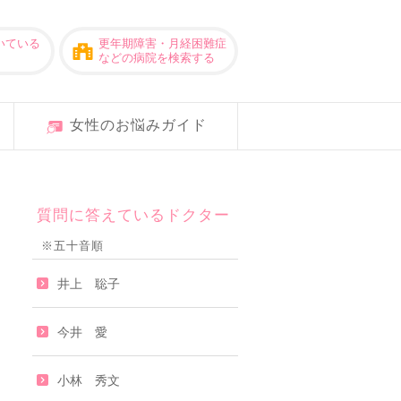
いている
更年期障害・月経困難症
などの病院を検索する
女性のお悩みガイド
質問に答えているドクター
※五十音順
井上 聡子
今井 愛
小林 秀文