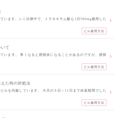
酸
しています。シミ治療中で、トラネキサム酸も1日500mg服用した
ピル服用方法
ついて
ています。 寒くなると膀胱炎になることがあるのですが、膀胱
ピル服用方法
違えた時の対処法
量ピルを内服しています。 今月の５日～11日まで休薬期間でした
ピル服用方法