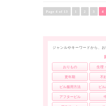
Page 4 of 13
1
2
3
4
ジャンルやキーワードから、お
おりもの
生理
更年期
不
ピル服用方法
ピル
アフターピル