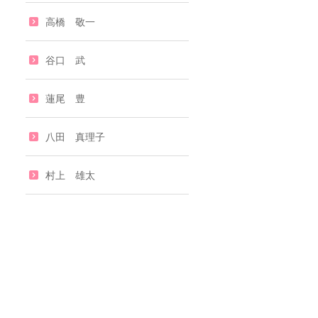
高橋 敬一
谷口 武
蓮尾 豊
八田 真理子
村上 雄太