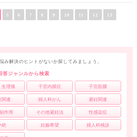
5
6
7
8
9
10
11
12
13
悩み解決のヒントがないか探してみましょう。
回答ジャンルから検索
・生理痛
子宮内膜症
子宮筋腫
妊関連
婦人科がん
避妊関連
副作用
その他避妊法
性感染症
中絶
妊娠希望
婦人科検診