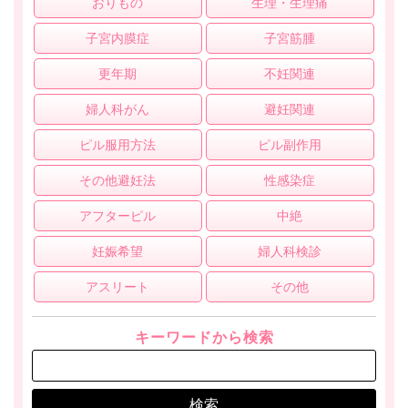
おりもの
生理・生理痛
子宮内膜症
子宮筋腫
更年期
不妊関連
婦人科がん
避妊関連
ピル服用方法
ピル副作用
その他避妊法
性感染症
アフターピル
中絶
妊娠希望
婦人科検診
アスリート
その他
キーワードから検索