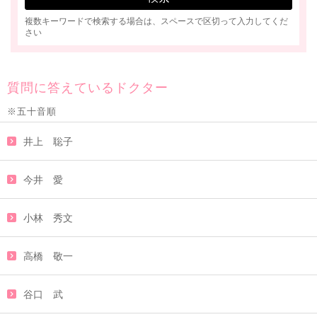
複数キーワードで検索する場合は、スペースで区切って入力してくだ
さい
質問に答えているドクター
※五十音順
井上 聡子
今井 愛
小林 秀文
高橋 敬一
谷口 武