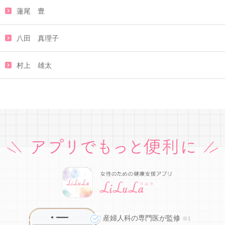
蓮尾 豊
八田 真理子
村上 雄太
産婦人科の専門医が監修
※1