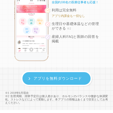
全国約100名の医療従事者も応援！
利用は完全無料
アプリ内課金も一切なし
生理日や基礎体温などの
管理
ができる
※2
産婦人科FAQと医師の回答を
掲載
アプリを無料ダウンロード
※1 2018年6月現在
※2 生理周期、排卵予定日は個人差があり、ホルモンのバランスや微妙な体調変
化、ストレスなどによって変動します。本アプリの情報はあくまで目安としてお考
えください。