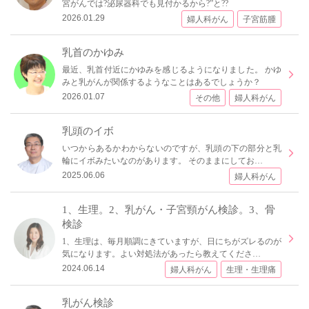
宮がんでは?泌尿器科でも見付かるから?”と??
2026.01.29
婦人科がん
子宮筋腫
乳首のかゆみ
最近、乳首付近にかゆみを感じるようになりました。 かゆ
みと乳がんが関係するようなことはあるでしょうか？
2026.01.07
その他
婦人科がん
乳頭のイボ
いつからあるかわからないのですが、乳頭の下の部分と乳
輪にイボみたいなのがあります。 そのままにしてお…
2025.06.06
婦人科がん
1、生理。2、乳がん・子宮頸がん検診。3、骨
検診
1、生理は、毎月順調にきていますが、日にちがズレるのが
気になります。よい対処法があったら教えてくださ…
2024.06.14
婦人科がん
生理・生理痛
乳がん検診