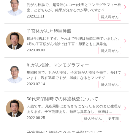
乳がん検診で、超音波(エコー)検査とマンモグラフィー検
査、どどちらが、結果が分かるのが早いですか？ …
2023.11.11
婦人科がん
子宮体がんと卵巣腫瘍
最終生理は5月です。それまで生理は順調に来ていました。
4月の子宮頸がん検診では子宮・卵巣ともに異常無…
2023.09.03
婦人科がん
乳がん検診、マンモグラフィー
集団検診で、乳がん検診、子宮頸がん検診を毎年、受けて
います。現在38歳ですが、40歳になるとマンモグ…
2023.07.14
婦人科がん
50代未閉経時での体癌検査について
56歳です。月経周期はまちまちになったもののまだ生理が
あります。子宮筋腫あり、頸癌は異常なし、体癌は…
2022.08.25
婦人科がん
更年期
子宮頸がん検診のクラス分類について