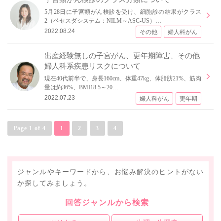
5月28日に子宮頸がん検診を受け、細胞診の結果がクラス
2（ベセスダシステム：NILM～ASC-US）…
2022.08.24
その他
婦人科がん
出産経験無しの子宮がん、更年期障害、その他
婦人科系疾患リスクについて
現在40代前半で、身長160cm、体重47kg、体脂肪21%、筋肉
量は約36%、BMI18.5～20…
2022.07.23
婦人科がん
更年期
Page 1 of 4
1
2
3
4
ジャンルやキーワードから、お悩み解決のヒントがない
か探してみましょう。
回答ジャンルから検索