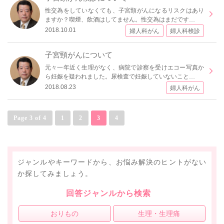
性交為をしていなくても、子宮頸がんになるリスクはあり
ますか？喫煙、飲酒はしてません。性交為はまだです…
2018.10.01
婦人科がん
婦人科検診
子宮頸がんについて
元々一年近く生理がなく、病院で診察を受けエコー写真か
ら妊娠を疑われました。尿検査で妊娠していないこと…
2018.08.23
婦人科がん
Page 3 of 4
1
2
3
4
ジャンルやキーワードから、お悩み解決のヒントがない
か探してみましょう。
回答ジャンルから検索
おりもの
生理・生理痛