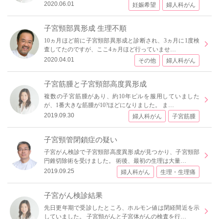
2020.06.01
妊娠希望
婦人科がん
子宮頸部異形成 生理不順
10ヵ月ほど前に子宮頸部異形成と診断され、3ヵ月に1度検
査してたのですが、ここ4ヵ月ほど行っていませ…
2020.04.01
その他
婦人科がん
子宮筋腫と子宮頸部高度異形成
複数の子宮筋腫があり、約10年ピルを服用していました
が、1番大きな筋腫が10?ほどになりました。 ま…
2019.09.30
婦人科がん
子宮筋腫
子宮頸管閉鎖症の疑い
子宮がん検診で子宮頸部高度異形成が見つかり、子宮頸部
円錐切除術を受けました。 術後、最初の生理は大量…
2019.09.25
婦人科がん
生理・生理痛
子宮がん検診結果
先日更年期で受診したところ、ホルモン値は閉経間近を示
していました。 子宮頸がんと子宮体がんの検査を行…