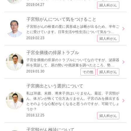
2019.04.27
婦人科がん
子宮頸がんについて気をつけること
子宮頸がんの検査の度に異形成と診断が出るため、半年ご
とに受けています。日常生活や性生活について気をつ…
2019.02.23
婦人科がん
子宮全摘後の排尿トラブル
子宮全摘後の排尿のトラブルについてなのですが、泌尿器
科を受診して、尿の勢いや残尿量を調べたところ、勢…
2019.01.30
その他
婦人科がん
子宮摘出という選択について
私は38歳、未婚、将来子供はいりません。最近、子宮頸が
ん、体ガンが怖くて仕方ありません。子宮のみを摘出する
とそのような心配がなくなると思うのですが、可能でしょ
うか？
2018.12.25
婦人科がん
子宮頸がん検診について