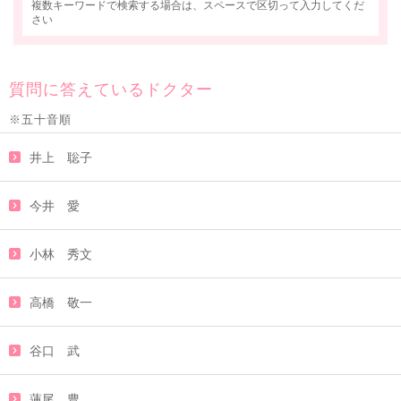
複数キーワードで検索する場合は、スペースで区切って入力してくだ
さい
質問に答えているドクター
※五十音順
井上 聡子
今井 愛
小林 秀文
高橋 敬一
谷口 武
蓮尾 豊