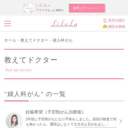
LiLuLa
無料ダウンロード
アプリでもっと便利に
先生の紹介
病院を検索
ホーム
教えてドクター
婦人科がん
>
>
教えてドクター
Tell me doctor
"婦人科がん" の一覧
妊娠希望（子宮頸がん治療後）
2年前に子宮頸がんになり手術をしました。前回の検査で何
も無かったら、通院はしなくて大丈夫と言われまし…