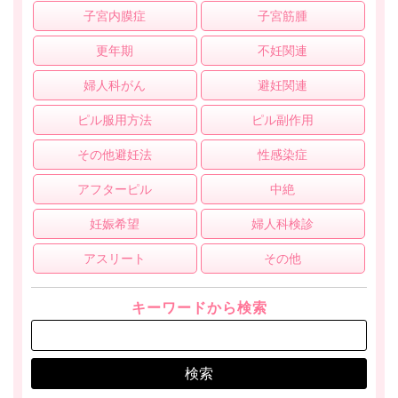
子宮内膜症
子宮筋腫
更年期
不妊関連
婦人科がん
避妊関連
ピル服用方法
ピル副作用
その他避妊法
性感染症
アフターピル
中絶
妊娠希望
婦人科検診
アスリート
その他
キーワードから検索