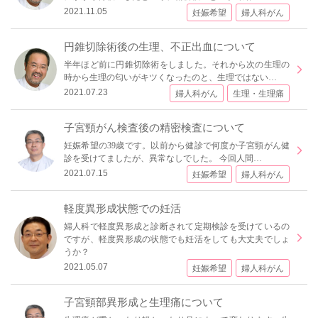
2021.11.05
妊娠希望
婦人科がん
円錐切除術後の生理、不正出血について
半年ほど前に円錐切除術をしました。それから次の生理の
時から生理の匂いがキツくなったのと、生理ではない…
2021.07.23
婦人科がん
生理・生理痛
子宮頸がん検査後の精密検査について
妊娠希望の39歳です。以前から健診で何度か子宮頸がん健
診を受けてましたが、異常なしでした。 今回人間…
2021.07.15
妊娠希望
婦人科がん
軽度異形成状態での妊活
婦人科で軽度異形成と診断されて定期検診を受けているの
ですが、軽度異形成の状態でも妊活をしても大丈夫でしょ
うか？
2021.05.07
妊娠希望
婦人科がん
子宮頸部異形成と生理痛について