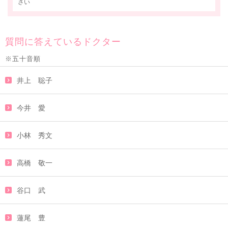
さい
質問に答えているドクター
※五十音順
井上 聡子
今井 愛
小林 秀文
高橋 敬一
谷口 武
蓮尾 豊