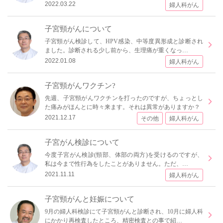
2022.03.22
婦人科がん
子宮頸がんについて
子宮頸がん検診して、HPV感染、中等度異形成と診断され
ました。診断される少し前から、生理痛が重くなっ…
2022.01.08
婦人科がん
子宮頸がんワクチン?
先週、子宮頸がんワクチンを打ったのですが、ちょっとし
た痛みがほんとに時々来ます。それは異常がありますか？
2021.12.17
その他
婦人科がん
子宮がん検診について
今度子宮がん検診(頸部、体部の両方)を受けるのですが、
私は今まで性行為をしたことがありません。ただ、…
2021.11.11
婦人科がん
子宮頸がんと妊娠について
9月の婦人科検診にて子宮頸がんと診断され、10月に婦人科
にかかり再検査したところ、精密検査との事で紹…