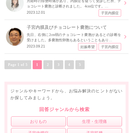
月経時の排便時痛があり、内膜症を疑って受診した所、チ
ョコレート嚢胞と診断されました。 4cm位です。…
2023.12.01
子宮内膜症
子宮内膜及びチョコレート嚢胞について
先日、右側に2cm弱のチョコレート嚢胞があるとの診断を
受けました。多嚢胞性卵胞もあるということもあり…
2023.09.21
妊娠希望
子宮内膜症
Page 1 of 5
1
2
3
4
5
ジャンルやキーワードから、お悩み解決のヒントがない
か探してみましょう。
回答ジャンルから検索
おりもの
生理・生理痛