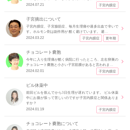
2024.07.21
子宮内膜症
子宮摘出について
子宮内膜症、子宮腺筋症、毎月生理痛や過多出血で辛いで
す。ホルモン剤は副作用が 酷く避けています。 避…
2024.03.22
子宮内膜症
更年期
チョコレート嚢胞
今年に入り生理痛が酷く病院に行ったところ、左右卵巣の
チョコレート嚢胞と小さい子宮筋腫があると言われま…
2024.02.01
子宮内膜症
ピル休薬中
前回ピルを飲んでから3日生理が遅れています。 ピル休薬
中にお腹が張って苦しいのですが子宮内膜症と関係ありま
すか？
2024.01.19
子宮内膜症
チョコレート嚢胞について