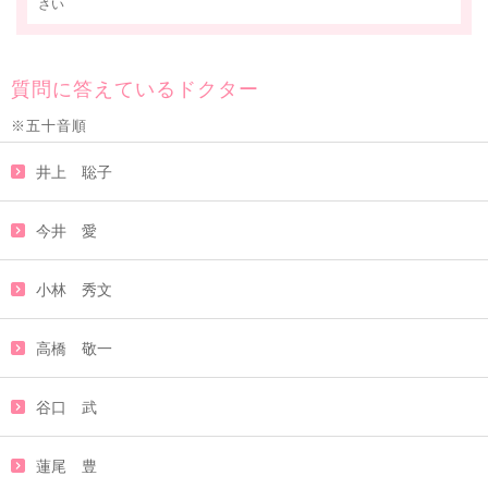
さい
質問に答えているドクター
※五十音順
井上 聡子
今井 愛
小林 秀文
高橋 敬一
谷口 武
蓮尾 豊