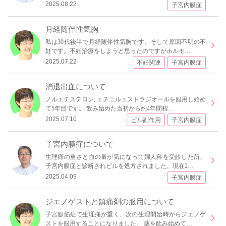
2025.08.22
子宮内膜症
月経随伴性気胸
私は30代後半で月経随伴性気胸です。そして原因不明の不
妊です。不妊治療をしようと思ったのですがホルモ…
2025.07.22
不妊関連
子宮内膜症
消退出血について
ノルエチステロン, エチニルエストラジオールを服用し始め
て5年目です。 飲み始めた当初から約4年間程…
2025.07.10
ピル副作用
子宮内膜症
子宮内膜症について
生理痛の重さと血の量が気になって婦人科を受診した所、
子宮内膜症と診断されピルを処方されました。現在2…
2025.04.09
子宮内膜症
ジエノゲストと鎮痛剤の服用について
子宮腺筋症で生理痛が重く、次の生理開始時からジエノゲ
ストを服用することになりました。 薬を飲み始めて…