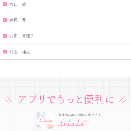
谷口 武
蓮尾 豊
八田 真理子
村上 雄太