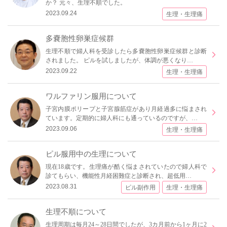
か？ 元々、生理不順でした。
2023.09.24
生理・生理痛
多嚢胞性卵巣症候群
生理不順で婦人科を受診したら多嚢胞性卵巣症候群と診断
されました。 ピルを試しましたが、体調が悪くなり…
2023.09.22
生理・生理痛
ワルファリン服用について
子宮内膜ポリープと子宮腺筋症があり月経過多に悩まされ
ています。定期的に婦人科にも通っているのですが、…
2023.09.06
生理・生理痛
ピル服用中の生理について
現在18歳です。生理痛が酷く悩まされていたので婦人科で
診てもらい、機能性月経困難症と診断され、超低用…
2023.08.31
ピル副作用
生理・生理痛
生理不順について
生理周期は毎月24～28日間でしたが、3カ月前から1ヶ月に2