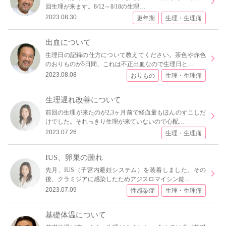
回生理が来ます。8/12～8/18の生理…
2023.08.30
更年期
生理・生理痛
出血について
生理日の記録の仕方について教えてください。茶色や赤色
のおりものが5日間、これは不正出血なので生理日と…
2023.08.08
おりもの
生理・生理痛
生理遅れ改善について
前回の生理が来たのが2,3ヶ月前で経血量もほんのすこしだ
けでした。それっきり生理が来ていないので心配…
2023.07.26
生理・生理痛
IUS、卵巣の腫れ
先月、IUS（子宮内避妊システム）を装着しました。その
後、クラミジアに感染したためアジスロマイシン錠…
2023.07.09
性感染症
生理・生理痛
基礎体温について