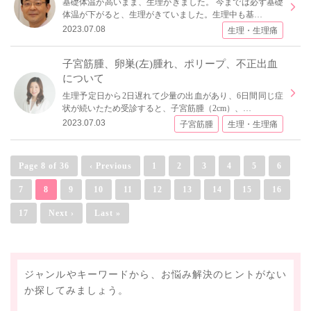
基礎体温が高いまま、生理がきました。 今までは必ず基礎
体温が下がると、生理がきていました。生理中も基…
2023.07.08
生理・生理痛
子宮筋腫、卵巣(左)腫れ、ポリープ、不正出血
について
生理予定日から2日遅れて少量の出血があり、6日間同じ症
状が続いたため受診すると、子宮筋腫（2cm）、…
2023.07.03
子宮筋腫
生理・生理痛
Page 8 of 36
‹ Previous
1
2
3
4
5
6
7
8
9
10
11
12
13
14
15
16
17
Next ›
Last »
ジャンルやキーワードから、お悩み解決のヒントがない
か探してみましょう。