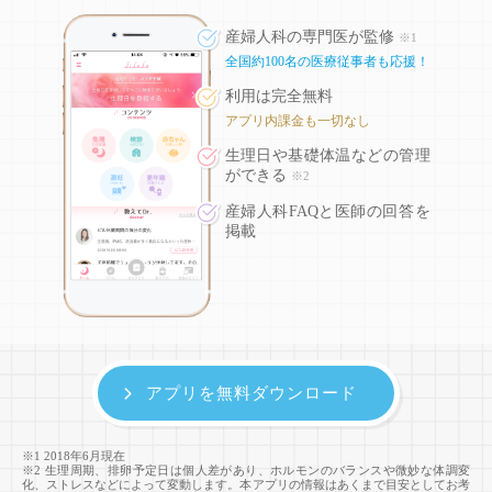
産婦人科の専門医が監修
※1
全国約100名の医療従事者も応援！
利用は完全無料
アプリ内課金も一切なし
生理日や基礎体温などの
管理
ができる
※2
産婦人科FAQと医師の回答を
掲載
アプリを無料ダウンロード
※1 2018年6月現在
※2 生理周期、排卵予定日は個人差があり、ホルモンのバランスや微妙な体調変
化、ストレスなどによって変動します。本アプリの情報はあくまで目安としてお考