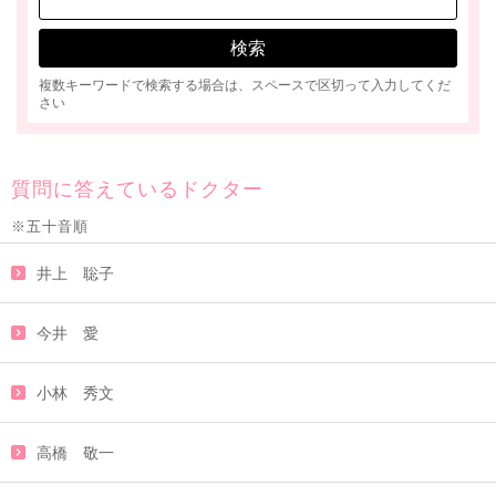
複数キーワードで検索する場合は、スペースで区切って入力してくだ
さい
質問に答えているドクター
※五十音順
井上 聡子
今井 愛
小林 秀文
高橋 敬一