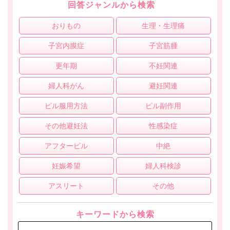
回答ジャンルから検索
おりもの
生理・生理痛
子宮内膜症
子宮筋腫
更年期
不妊関連
婦人科がん
避妊関連
ピル服用方法
ピル副作用
その他避妊法
性感染症
アフターピル
中絶
妊娠希望
婦人科検診
アスリート
その他
キーワードから検索