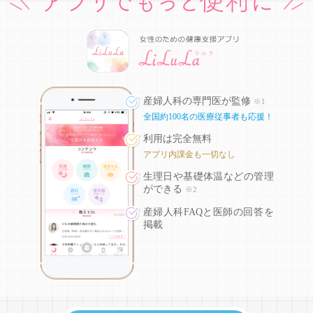
産婦人科の専門医が監修
※1
全国約100名の医療従事者も応援！
利用は完全無料
アプリ内課金も一切なし
生理日や基礎体温などの
管理
ができる
※2
産婦人科FAQと医師の回答を
掲載