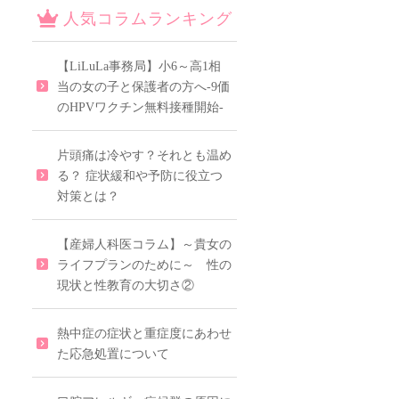
人気コラムランキング
【LiLuLa事務局】小6～高1相
当の女の子と保護者の方へ-9価
のHPVワクチン無料接種開始-
片頭痛は冷やす？それとも温め
る？ 症状緩和や予防に役立つ
対策とは？
【産婦人科医コラム】～貴女の
ライフプランのために～ 性の
現状と性教育の大切さ②
熱中症の症状と重症度にあわせ
た応急処置について