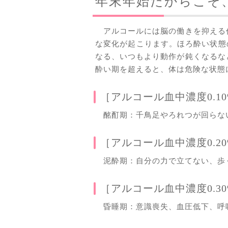
年末年始だからこそ
アルコールには脳の働きを抑える
な変化が起こります。ほろ酔い状態の
なる、いつもより動作が鈍くなるな
酔い期を超えると、体は危険な状態
［アルコール血中濃度0.1
酩酊期：千鳥足やろれつが回らな
［アルコール血中濃度0.2
泥酔期：自分の力で立てない、歩
［アルコール血中濃度0.3
昏睡期：意識喪失、血圧低下、呼