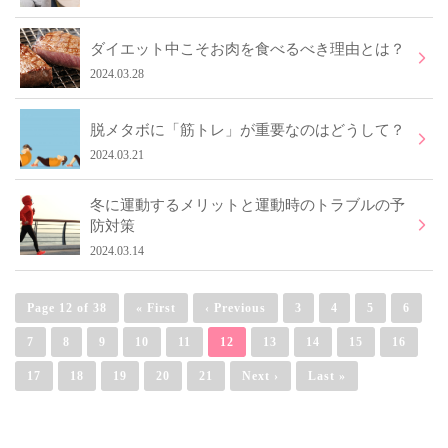
ダイエット中こそお肉を食べるべき理由とは？
2024.03.28
脱メタボに「筋トレ」が重要なのはどうして？
2024.03.21
冬に運動するメリットと運動時のトラブルの予
防対策
2024.03.14
Page 12 of 38
« First
‹ Previous
3
4
5
6
7
8
9
10
11
12
13
14
15
16
17
18
19
20
21
Next ›
Last »