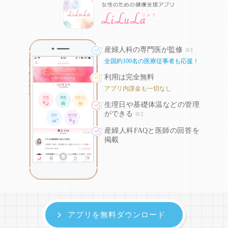
産婦人科の専門医が監修
※1
全国約100名の医療従事者も応援！
利用は完全無料
アプリ内課金も一切なし
生理日や基礎体温などの
管理
ができる
※2
産婦人科FAQと医師の回答を
掲載
アプリを無料ダウンロード