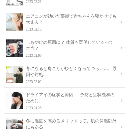
2023.02.23
エアコンが効いた部屋で赤ちゃんを寝かせても
大丈夫？
2023.02.16
しもやけの原因は？ 体質も関係しているって
本当？
2023.02.09
冬になると肩こりがひどくなってつらい…。原
因や対処...
2023.02.02
ドライアイの症状と原因 ― 予防と症状緩和の
ために...
2023.01.26
冬に湿度を高めるメリットって、肌の保湿以外
にもある...