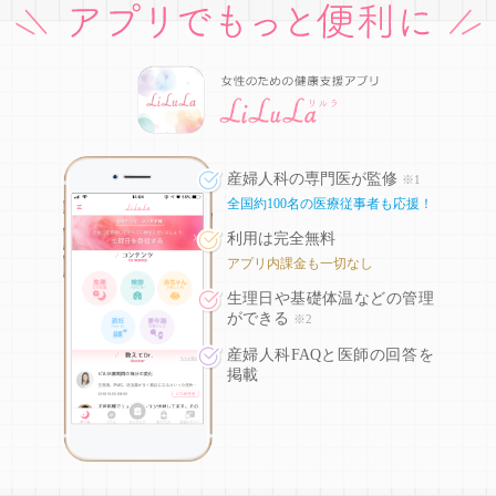
産婦人科の専門医が監修
※1
全国約100名の医療従事者も応援！
利用は完全無料
アプリ内課金も一切なし
生理日や基礎体温などの
管理
ができる
※2
産婦人科FAQと医師の回答を
掲載