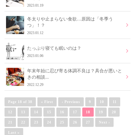
2023.01.19
冬太りや止まらない食欲…原因は「冬季う
つ」！？
2023.01.12
たっぷり寝ても眠いのは？
2023.01.06
年末年始に忍び寄る体調不良は？具合が悪いと
きの相談...
2022.12.29
Page 18 of 38
« First
‹ Previous
9
10
11
12
13
14
15
16
17
18
19
20
21
22
23
24
25
26
27
Next ›
Last »