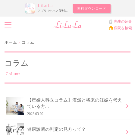
LiLuLa
無料ダウンロード
アプリでもっと便利に
先生の紹介
病院を検索
ホーム
コラム
>
コラム
Column
【産婦人科医コラム】漠然と将来の妊娠を考え
ている方...
2023.03.02
健康診断の判定の見方って？