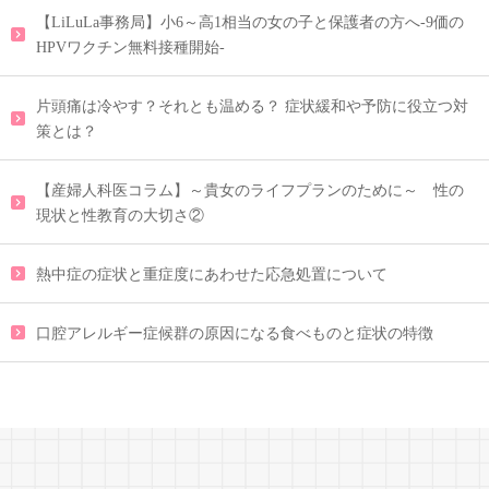
【LiLuLa事務局】小6～高1相当の女の子と保護者の方へ-9価の
HPVワクチン無料接種開始-
片頭痛は冷やす？それとも温める？ 症状緩和や予防に役立つ対
策とは？
【産婦人科医コラム】～貴女のライフプランのために～ 性の
現状と性教育の大切さ②
熱中症の症状と重症度にあわせた応急処置について
口腔アレルギー症候群の原因になる食べものと症状の特徴