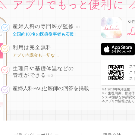
産婦人科の専門医が監修
※1
全国約100名の医療従事者も応援！
利用は完全無料
アプリ内課金も一切なし
ス
生理日や基礎体温などの
こ
管理ができる
※2
ス
産婦人科FAQと医師の回答を掲載
※1 2018年6月現在
※2 生理周期、排卵
ンスや微妙な体調変
本アプリの情報はあく