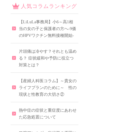
人気コラムランキング
【LiLuLa事務局】小6～高1相
当の女の子と保護者の方へ-9価
のHPVワクチン無料接種開始-
片頭痛は冷やす？それとも温め
る？ 症状緩和や予防に役立つ
対策とは？
【産婦人科医コラム】～貴女の
ライフプランのために～ 性の
現状と性教育の大切さ②
熱中症の症状と重症度にあわせ
た応急処置について