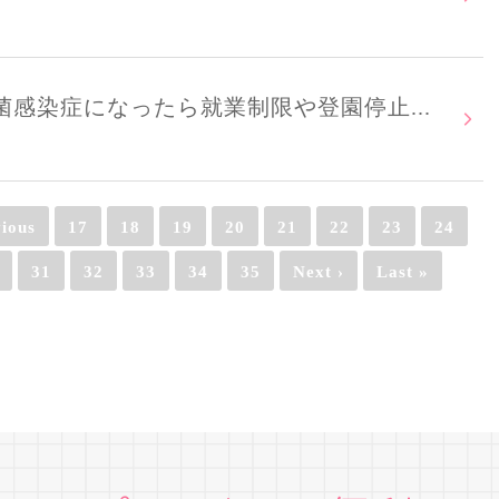
感染症になったら就業制限や登園停止...
vious
17
18
19
20
21
22
23
24
31
32
33
34
35
Next ›
Last »