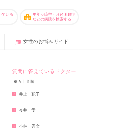
いている
更年期障害・月経困難症
などの病院を検索する
女性のお悩みガイド
質問に答えているドクター
※五十音順
井上 聡子
今井 愛
小林 秀文