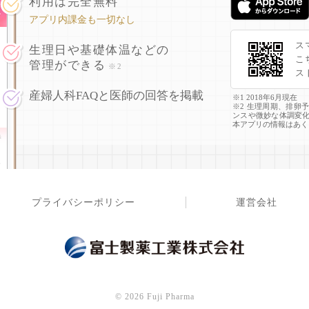
利用は完全無料
アプリ内課金も一切なし
ス
生理日や基礎体温などの
こ
管理ができる
※2
ス
産婦人科FAQと医師の回答を掲載
※1 2018年6月現在
※2 生理周期、排卵
ンスや微妙な体調変
本アプリの情報はあく
プライバシーポリシー
運営会社
©
2026 Fuji Pharma