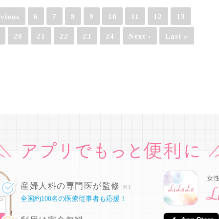
evious
6
7
8
9
10
11
12
13
20
21
22
23
24
Next ›
Last »
産婦人科の専門医が監修
※1
全国約100名の医療従事者も応援！