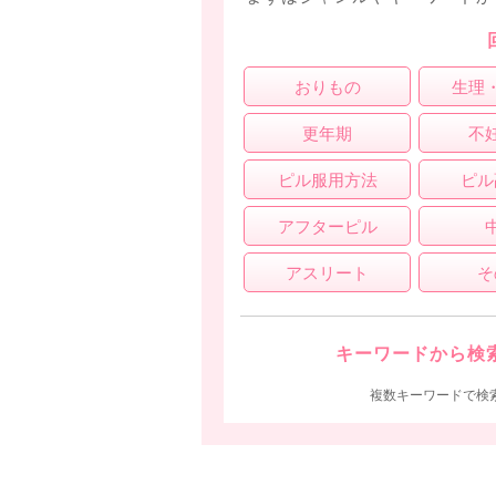
おりもの
生理
更年期
不
ピル服用方法
ピル
アフターピル
アスリート
そ
キーワードから検
複数キーワードで検