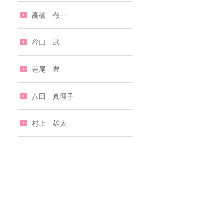
高橋 敬一
谷口 武
蓮尾 豊
八田 真理子
村上 雄太