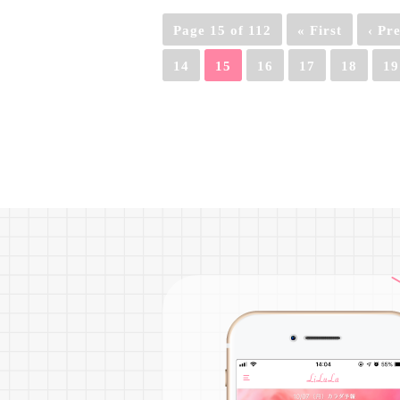
Page 15 of 112
« First
‹ Pr
14
15
16
17
18
19