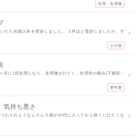
生理・生理痛
プ
いたため婦人科を受診しました。 ３件ほど受診しましたが、す
その他
法
ヶ月に1回生理になり、生理痛がひどく、生理前の痛み(下腹部・
更年期
、気持ち悪さ
つわりのようなムカムカ感が40代に入ってから徐々にひどくな