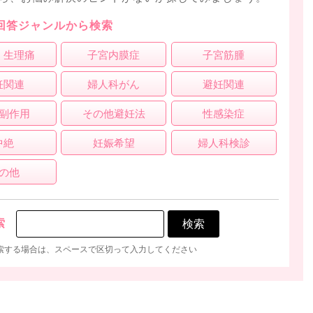
回答ジャンルから検索
・生理痛
子宮内膜症
子宮筋腫
妊関連
婦人科がん
避妊関連
副作用
その他避妊法
性感染症
中絶
妊娠希望
婦人科検診
の他
索
索する場合は、スペースで区切って入力してください