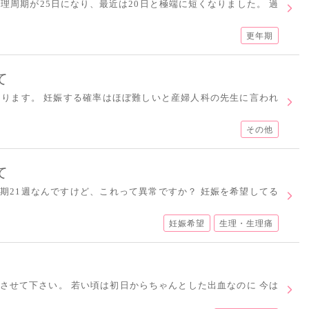
生理周期が25日になり、最近は20日と極端に短くなりました。 過
更年期
て
あります。 妊娠する確率はほぼ難しいと産婦人科の先生に言われ
その他
て
期21週なんですけど、これって異常ですか？ 妊娠を希望してる
妊娠希望
生理・生理痛
させて下さい。 若い頃は初日からちゃんとした出血なのに 今は