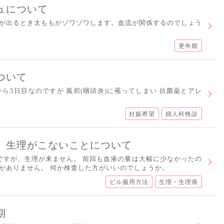
ュについて
が出るとき太ももがゾワゾワします。血流が関係するのでしょう
更年期
ついて
から5日目なのですが 風邪(咽頭炎)に罹ってしまい 抗菌薬とアレ
妊娠希望
婦人科検診
、生理がこないことについて
ですが、生理が来ません。 前回も血液の量は大幅に少なかったの
がありません。 何か検査した方がいいのでしょうか。
ピル服用方法
生理・生理痛
期