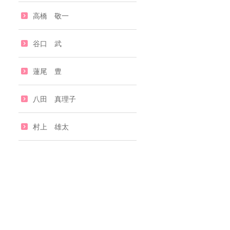
高橋 敬一
谷口 武
蓮尾 豊
八田 真理子
村上 雄太