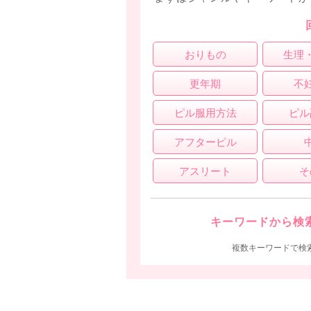
おりもの
生理
更年期
不
ピル服用方法
ピル
アフターピル
アスリート
そ
キーワードから検
複数キーワードで検