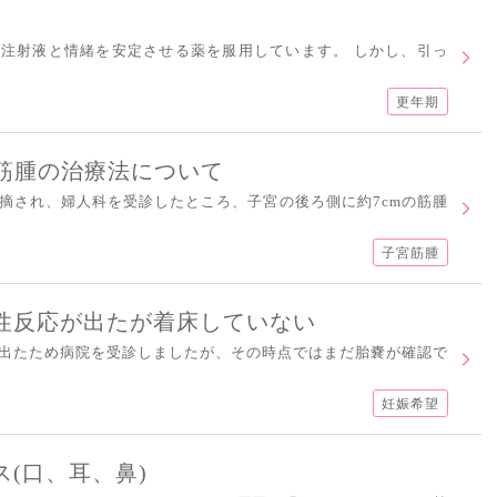
注射液と情緒を安定させる薬を服用しています。 しかし、引っ
更年期
宮筋腫の治療法について
摘され、婦人科を受診したところ、子宮の後ろ側に約7cmの筋腫
子宮筋腫
性反応が出たが着床していない
出たため病院を受診しましたが、その時点ではまだ胎嚢が確認で
妊娠希望
(口、耳、鼻)