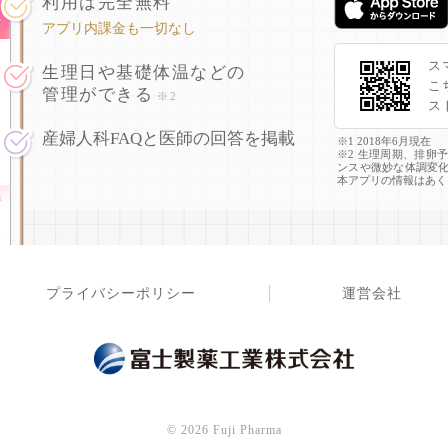
利用は完全無料
アプリ内課金も一切なし
ス
生理日や基礎体温などの
こ
管理ができる
※2
ス
産婦人科FAQと医師の回答を掲載
※1 2018年6月現在
※2 生理周期、排卵
ンスや微妙な体調変
本アプリの情報はあく
プライバシーポリシー
運営会社
©
2026 Fuji Pharma