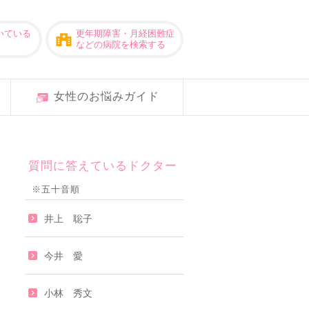
いている
更年期障害・月経困難症
などの病院を検索する
女性のお悩みガイド
質問に答えているドクター
※五十音順
井上 聡子
今井 愛
小林 秀文