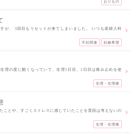
おりもの
て
すが、 3回目もリセットが来てしまいました。 いつも産婦人科
不妊関連
妊娠希望
生理の度に酷くなっていて、生理1日目、2日目は痛み止めを使
生理・生理痛
態
たことや、すごくストレスに感じていたことを普段は考えないの
生理・生理痛