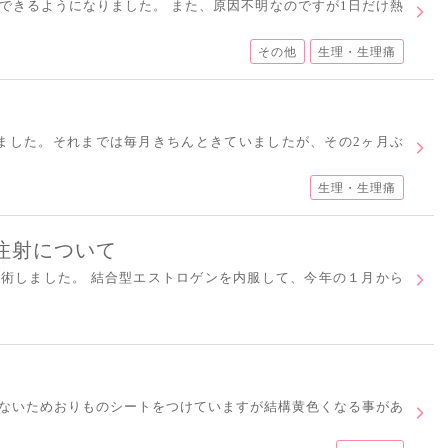
できるようになりました。 また、原因不明なのですが1日だけ熱
その他
生理・生理痛
ました。それまでは毎月きちんときていましたが、その2ヶ月ぶ
生理・生理痛
注射について
術しました。 結合型エストロゲンを内服して、今年の１月から
ないためおりものシートをつけていますが結構黄色くなる事があ