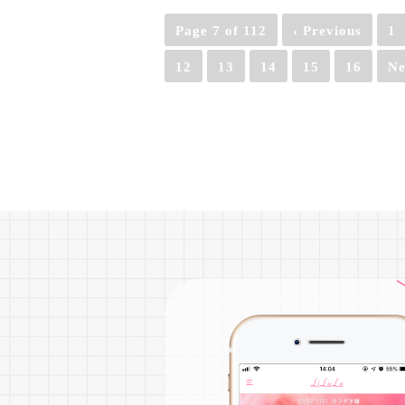
Page 7 of 112
‹ Previous
1
12
13
14
15
16
Ne