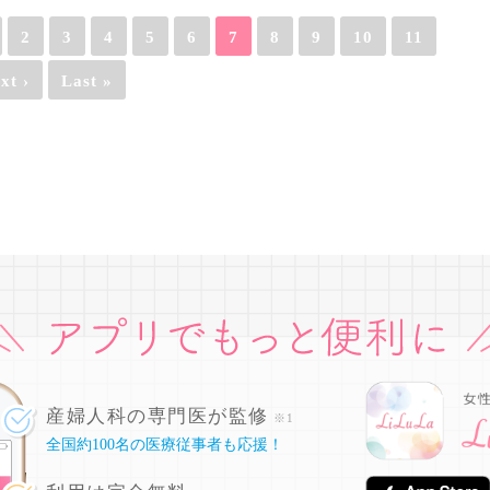
2
3
4
5
6
7
8
9
10
11
xt ›
Last »
産婦人科の専門医が監修
※1
全国約100名の医療従事者も応援！