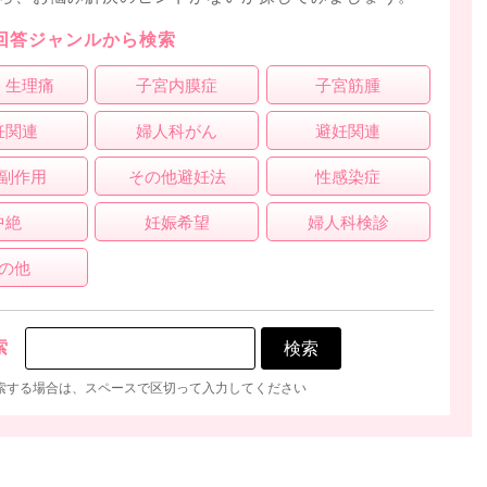
回答ジャンルから検索
・生理痛
子宮内膜症
子宮筋腫
妊関連
婦人科がん
避妊関連
副作用
その他避妊法
性感染症
中絶
妊娠希望
婦人科検診
の他
索
索する場合は、スペースで区切って入力してください