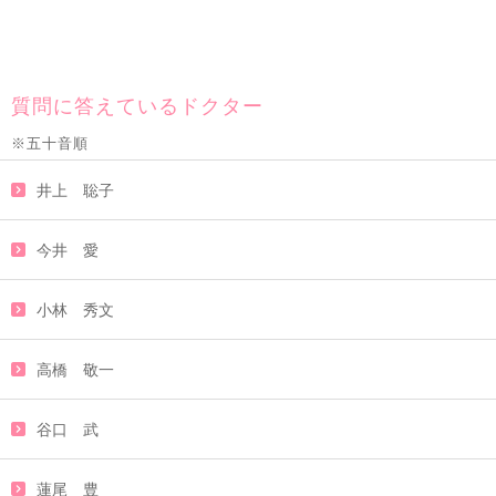
質問に答えているドクター
※五十音順
井上 聡子
今井 愛
小林 秀文
高橋 敬一
谷口 武
蓮尾 豊