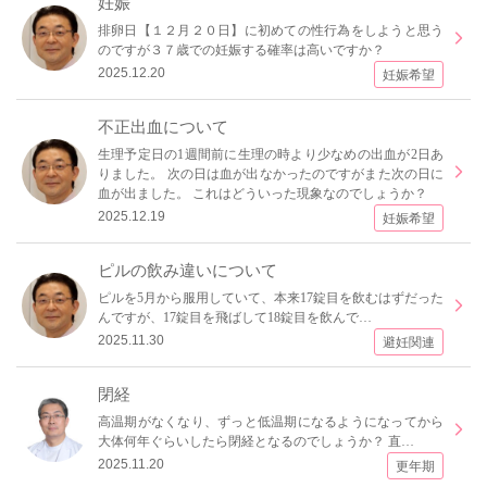
妊娠
排卵日【１２月２０日】に初めての性行為をしようと思う
のですが３７歳での妊娠する確率は高いですか？
2025.12.20
妊娠希望
不正出血について
生理予定日の1週間前に生理の時より少なめの出血が2日あ
りました。 次の日は血が出なかったのですがまた次の日に
血が出ました。 これはどういった現象なのでしょうか？
2025.12.19
妊娠希望
ピルの飲み違いについて
ピルを5月から服用していて、本来17錠目を飲むはずだった
んですが、17錠目を飛ばして18錠目を飲んで…
2025.11.30
避妊関連
閉経
高温期がなくなり、ずっと低温期になるようになってから
大体何年ぐらいしたら閉経となるのでしょうか？ 直…
2025.11.20
更年期