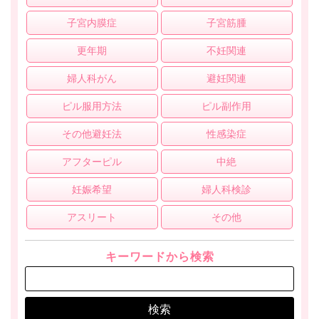
子宮内膜症
子宮筋腫
更年期
不妊関連
婦人科がん
避妊関連
ピル服用方法
ピル副作用
その他避妊法
性感染症
アフターピル
中絶
妊娠希望
婦人科検診
アスリート
その他
キーワードから検索