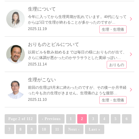
生理について
今年に入ってから生理周期が乱れています。40代になって
からは5日で生理が終わることが多かったのですが…
2025.11.19
生理・生理痛
おりものとピルについて
以前ピルを飲み始めるまでは毎日の様におりものが出て、
さらに体調が悪かったのかサラサラとした黄緑っぽい…
2025.11.14
おりもの
生理がこない
前回の生理は9月末に終わったのですが、その後一か月半経
った今も次の生理がきません。生理痛のような腹部…
2025.11.10
生理・生理痛
Page 2 of 112
‹ Previous
1
2
3
4
5
6
7
8
9
10
11
Next ›
Last »