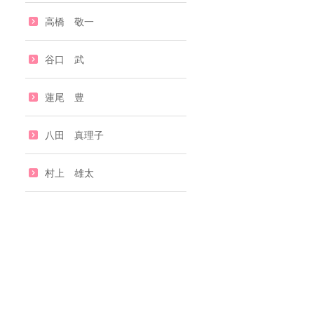
高橋 敬一
谷口 武
蓮尾 豊
八田 真理子
村上 雄太