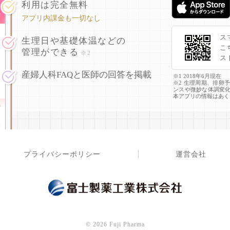
利用は完全無料
アプリ内課金も一切なし
ス
生理日や基礎体温などの
こ
管理ができる
※2
ス
産婦人科FAQと医師の回答を掲載
※1 2018年6月現在
※2 生理周期、排卵
ンスや微妙な体調変
本アプリの情報はあく
プライバシーポリシー
運営会社
©
2026 Fuji Pharma