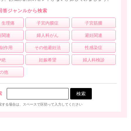
回答ジャンルから検索
・生理痛
子宮内膜症
子宮筋腫
妊関連
婦人科がん
避妊関連
副作用
その他避妊法
性感染症
中絶
妊娠希望
婦人科検診
の他
索
索する場合は、スペースで区切って入力してください