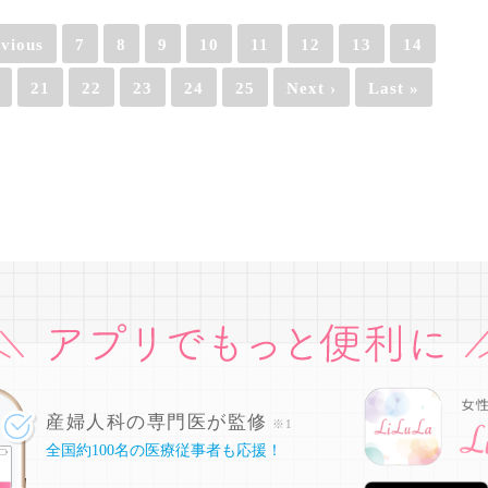
evious
7
8
9
10
11
12
13
14
21
22
23
24
25
Next ›
Last »
産婦人科の専門医が監修
※1
全国約100名の医療従事者も応援！