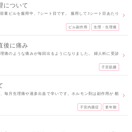
理について
容量ピルを服用中、7シート目です。 服用して3シート目あたり
ピル副作用
生理・生理痛
直後に痛み
理痛のような痛みが毎回出るようになりました。 婦人科に受診
子宮筋腫
て
、毎月生理痛や過多出血で辛いです。ホルモン剤は副作用が 酷
子宮内膜症
更年期
。