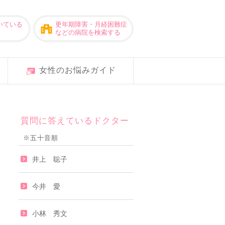
いている
更年期障害・月経困難症
などの病院を検索する
女性のお悩みガイド
質問に答えているドクター
※五十音順
井上 聡子
今井 愛
小林 秀文