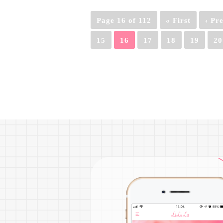
Page 16 of 112
« First
‹ Pr
15
16
17
18
19
20