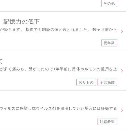
その他
、記憶力の低下
が経ちます。 採血でも閉経の値と言われました。 数ヶ月前から
更年期
て
が多く痛みも、酷かったので1年半前に黄体ホルモンの服用を止
おりもの
子宮筋腫
ウイルスに感染し抗ウイルス剤を服用していた場合には妊娠する
妊娠希望