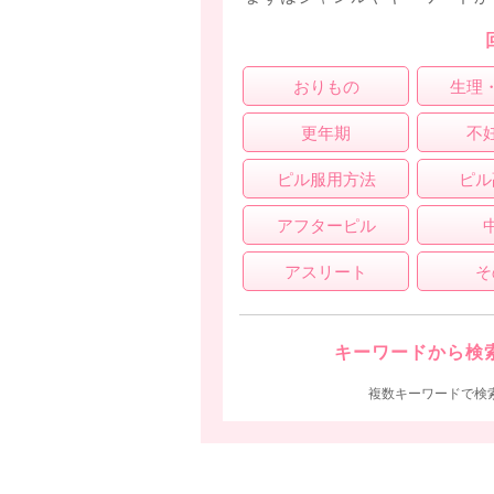
おりもの
生理
更年期
不
ピル服用方法
ピル
アフターピル
アスリート
そ
キーワードから検
複数キーワードで検