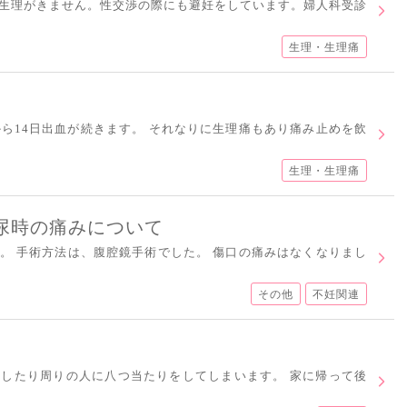
生理がきません。性交渉の際にも避妊をしています。婦人科受診
生理・生理痛
から14日出血が続きます。 それなりに生理痛もあり痛み止めを飲
生理・生理痛
尿時の痛みについて
。 手術方法は、腹腔鏡手術でした。 傷口の痛みはなくなりまし
その他
不妊関連
ラしたり周りの人に八つ当たりをしてしまいます。 家に帰って後