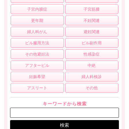
子宮内膜症
子宮筋腫
更年期
不妊関連
婦人科がん
避妊関連
ピル服用方法
ピル副作用
その他避妊法
性感染症
アフターピル
中絶
妊娠希望
婦人科検診
アスリート
その他
キーワードから検索