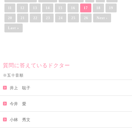
11
12
13
14
15
16
17
18
19
20
21
22
23
24
25
26
Next ›
Last »
質問に答えているドクター
※五十音順
井上 聡子
今井 愛
小林 秀文