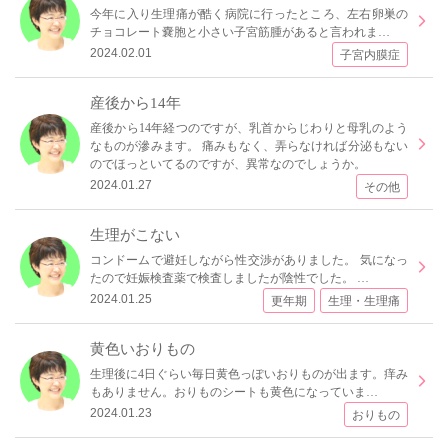
今年に入り生理痛が酷く病院に行ったところ、左右卵巣の
チョコレート嚢胞と小さい子宮筋腫があると言われま…
2024.02.01
子宮内膜症
産後から14年
産後から14年経つのですが、乳首からじわりと母乳のよう
なものが滲みます。 痛みもなく、弄らなければ分泌もない
のでほっといてるのですが、異常なのでしょうか。
2024.01.27
その他
生理がこない
コンドームで避妊しながら性交渉がありました。 気になっ
たので妊娠検査薬で検査しましたが陰性でした。 …
2024.01.25
更年期
生理・生理痛
黄色いおりもの
生理後に4日ぐらい毎日黄色っぽいおりものが出ます。痒み
もありません。おりものシートも黄色になっていま…
2024.01.23
おりもの