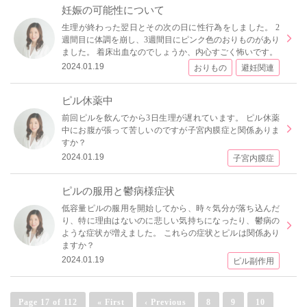
妊娠の可能性について
生理が終わった翌日とその次の日に性行為をしました。 2
週間目に体調を崩し、3週間目にピンク色のおりものがあり
ました。 着床出血なのでしょうか、内心すごく怖いです。
2024.01.19
おりもの
避妊関連
ピル休薬中
前回ピルを飲んでから3日生理が遅れています。 ピル休薬
中にお腹が張って苦しいのですが子宮内膜症と関係ありま
すか？
2024.01.19
子宮内膜症
ピルの服用と鬱病様症状
低容量ピルの服用を開始してから、時々気分が落ち込んだ
り、特に理由はないのに悲しい気持ちになったり、鬱病の
ような症状が増えました。 これらの症状とピルは関係あり
ますか？
2024.01.19
ピル副作用
Page 17 of 112
« First
‹ Previous
8
9
10