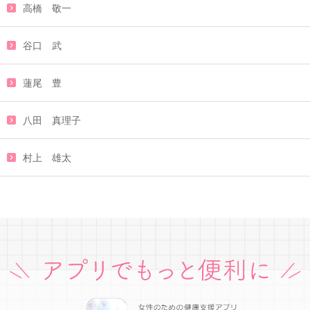
高橋 敬一
谷口 武
蓮尾 豊
八田 真理子
村上 雄太