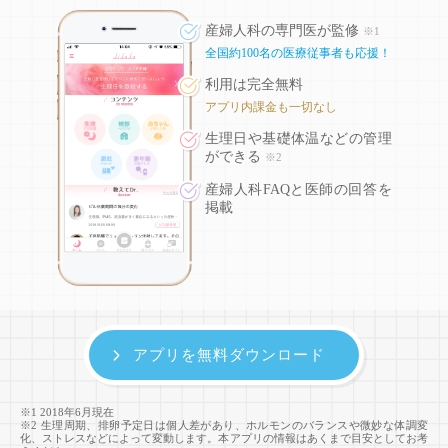
産婦人科の専門医が監修
※1
全国約100名の医療従事者も応援！
利用は完全無料
アプリ内課金も一切なし
生理日や基礎体温などの
管理
ができる
※2
産婦人科FAQと医師の回答を
掲載
アプリを無料ダウンロード
※1 2018年6月現在
※2 生理周期、排卵予定日は個人差があり、ホルモンのバランスや微妙な体調変
化、ストレスなどによって変動します。本アプリの情報はあくまで目安としてお考