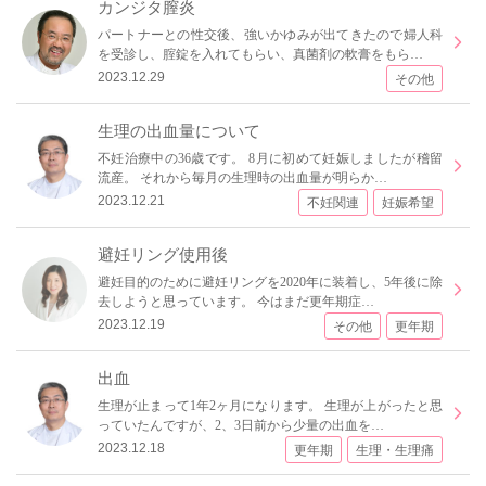
カンジタ膣炎
パートナーとの性交後、強いかゆみが出てきたので婦人科
を受診し、腟錠を入れてもらい、真菌剤の軟膏をもら…
2023.12.29
その他
生理の出血量について
不妊治療中の36歳です。 8月に初めて妊娠しましたが稽留
流産。 それから毎月の生理時の出血量が明らか…
2023.12.21
不妊関連
妊娠希望
避妊リング使用後
避妊目的のために避妊リングを2020年に装着し、5年後に除
去しようと思っています。 今はまだ更年期症…
2023.12.19
その他
更年期
出血
生理が止まって1年2ヶ月になります。 生理が上がったと思
っていたんですが、2、3日前から少量の出血を…
2023.12.18
更年期
生理・生理痛