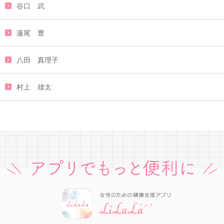
谷口 武
蓮尾 豊
八田 真理子
村上 雄太