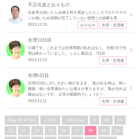
不正出血とおりもの
出血等が続いたため婦人科を受診したところプロゲステロ
ンが低いため排卵が完了していない状態との診断を受…
2023.12.15
おりもの
生理・生理痛
生理10日目
51歳です。これまでは生理周期の乱れはなく、大抵5日で生
理は終わっていました。 しかし最近は、7日目…
2023.12.12
生理・生理痛
生理6日目
生理6日目に少し大きい塊が出ます。 塊が出る時は、軽い
腰痛、軽い生理痛みたいな痛さが有りますが、塊が出れば
痛みはないです。 正常の範囲内でしょうか？
2023.12.11
生理・生理痛
Page 18 of 112
« First
‹ Previous
9
10
11
12
13
14
15
16
17
18
19
20