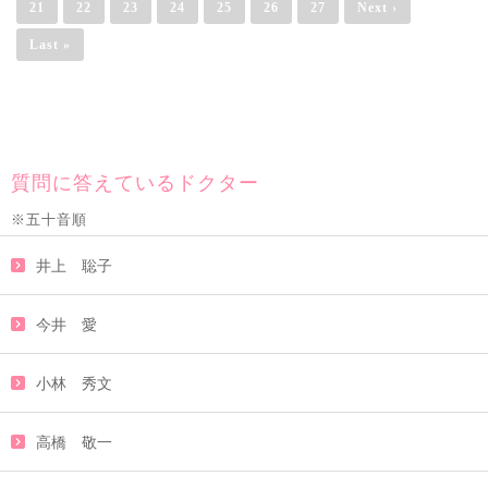
21
22
23
24
25
26
27
Next ›
Last »
質問に答えているドクター
※五十音順
井上 聡子
今井 愛
小林 秀文
高橋 敬一