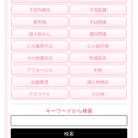
子宮内膜症
子宮筋腫
更年期
不妊関連
婦人科がん
避妊関連
ピル服用方法
ピル副作用
その他避妊法
性感染症
アフターピル
中絶
妊娠希望
婦人科検診
アスリート
その他
キーワードから検索