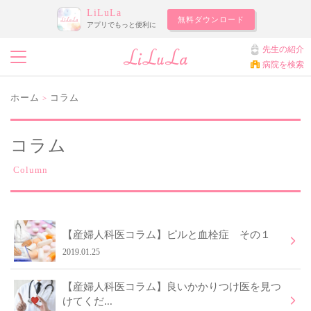
LiLuLa
無料ダウンロード
アプリでもっと便利に
先生の紹介
病院を検索
ホーム
コラム
>
コラム
Column
【産婦人科医コラム】ピルと血栓症 その１
2019.01.25
【産婦人科医コラム】良いかかりつけ医を見つ
けてくだ...