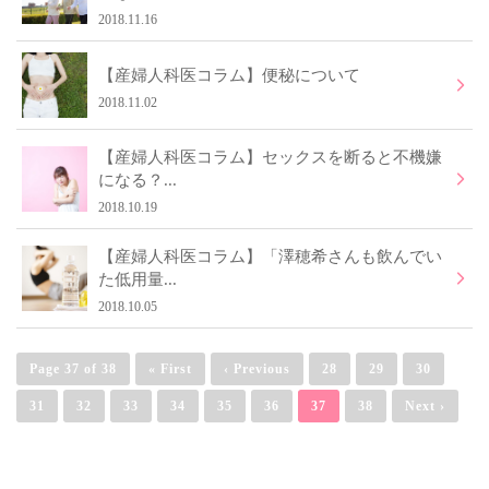
2018.11.16
【産婦人科医コラム】便秘について
2018.11.02
【産婦人科医コラム】セックスを断ると不機嫌
になる？...
2018.10.19
【産婦人科医コラム】「澤穂希さんも飲んでい
た低用量...
2018.10.05
Page 37 of 38
« First
‹ Previous
28
29
30
31
32
33
34
35
36
37
38
Next ›